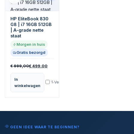
HP EliteBook 830
G8 | i7 16GB 512GB
| A-grade nette
staat
Morgen in huis
Gratis bezorgd
999,00
499,00
€
€
In
Vergelijk
winkelwagen
GEEN IDEE WAAR TE BEGINNEN?