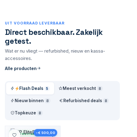
UIT VOORRAAD LEVERBAAR
Direct beschikbaar. Zakelijk
getest.
Wat er nu vliegt — refurbished, nieuw en kassa-
accessoires.
Alle producten
Flash Deals
Meest verkocht
5
8
Nieuw binnen
Refurbished deals
8
8
Topkeuze
8
A-grade
−€ 500,00
Op voorraad