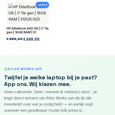
−€450
HP EliteBook 840 G8 | i7 11e
gen | 16GB RAM | 51
999,00
549,00
€
€
ATLAS WORKS USP
Twijfel je welke laptop bij je past?
App ons. Wij kiezen mee.
Geen callcenter. Geen 'meneer ik verbind u door'. Je
krijgt direct iemand van Atlas Works aan de lijn die
mee­denkt over wat je nodig hebt — en eerlijk zegt
wanneer een goedkoper model óók prima is.