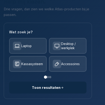
Help mij kiezen.
Drie vragen, dan zien we welke Atlas-producten bij je
passen.
Wat zoek je?
Desktop /
Laptop
werkplek
Kassasysteem
Accessoires
Toon resultaten