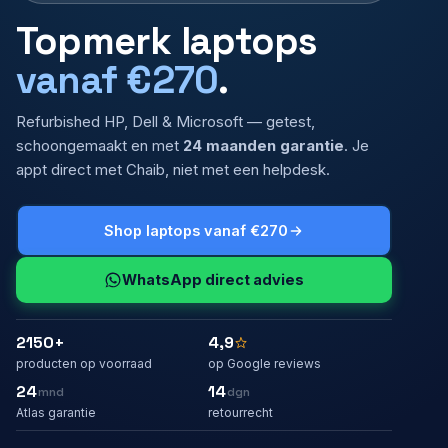
Topmerk laptops
vanaf €270
.
Refurbished HP, Dell & Microsoft — getest,
schoongemaakt en met
24 maanden garantie
. Je
appt direct met Chaib, niet met een helpdesk.
Shop laptops vanaf €270
WhatsApp direct advies
2150+
4,9
producten op voorraad
op Google reviews
24
14
mnd
dgn
Atlas garantie
retourrecht