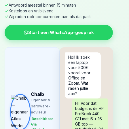
Antwoord meestal binnen 15 minuten
Kosteloos en vrijblijvend
Wij raden ook concurrenten aan als dat past
Start een WhatsApp-gesprek
Hoi! Ik zoek
een laptop
voor 500€,
vooral voor
Office en
Zoom. Wat
raden jullie
Chaib
aan?
Eigenaar &
Hi! Voor dat
hardware-
budget is de HP
adviseur
ProBook 440
Beschikbaar
G11 met i5 + 16
GB top —
via