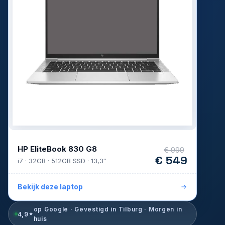
HP EliteBook 830 G8
€ 999
€ 549
i7 · 32GB · 512GB SSD · 13,3″
Bekijk deze laptop
op Google · Gevestigd in Tilburg · Morgen in
4,9
★
huis