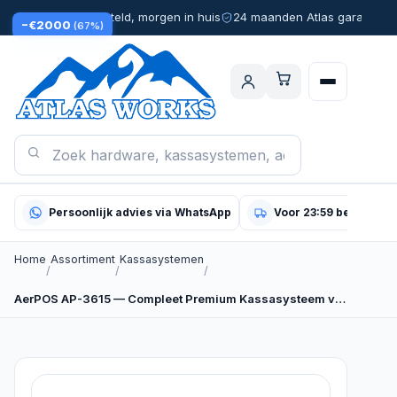
Voor 23:59 besteld, morgen in huis
24 maanden Atlas garantie
−€2000
(67%)
Persoonlijk advies via WhatsApp
Voor 23:59 besteld, m
Home
Assortiment
Kassasystemen
/
/
/
AerPOS AP-3615 — Compleet Premium Kassasysteem voor de…