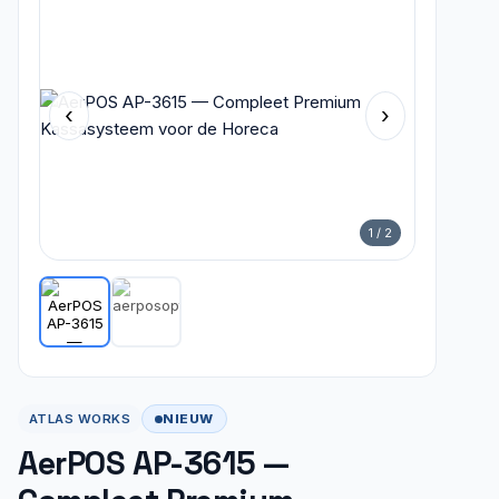
‹
›
1 / 2
NIEUW
ATLAS WORKS
AerPOS AP-3615 —