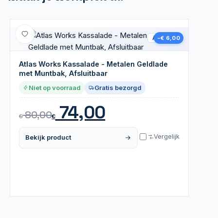
A-grade
−€ 6,00
Atlas Works Kassalade - Metalen Geldlade
met Muntbak, Afsluitbaar
Niet op voorraad
Gratis bezorgd
74,00
80,00
€
€
Vergelijk
Bekijk product