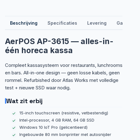
Beschrijving
Specificaties
Levering
Garantie &
AerPOS AP-3615 — alles-in-
één horeca kassa
Compleet kassasysteem voor restaurants, lunchrooms
en bars. All-in-one design — geen losse kabels, geen
rommel. Refurbished door Atlas Works met volledige
test + nieuwe SSD waar nodig.
Wat zit erbij
15-inch touchscreen (resistive, vetbestendig)
Intel-processor, 4 GB RAM, 64 GB SSD
Windows 10 IoT Pro (gelicentieerd)
Ingebouwde 80 mm bonprinter met autosnijder