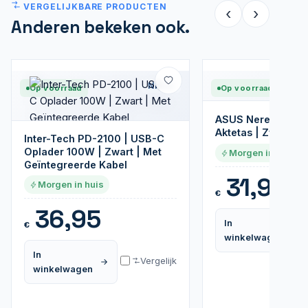
VERGELIJKBARE PRODUCTEN
‹
›
Anderen bekeken ook.
Nieuw
Op voorraad
Op voorraad
ASUS Nereus 16" 
Aktetas | Zwart
Inter-Tech PD-2100 | USB-C
Oplader 100W | Zwart | Met
Morgen in huis
Geïntegreerde Kabel
31,95
Morgen in huis
€
36,95
In
€
winkelwagen
In
Vergelijk
winkelwagen