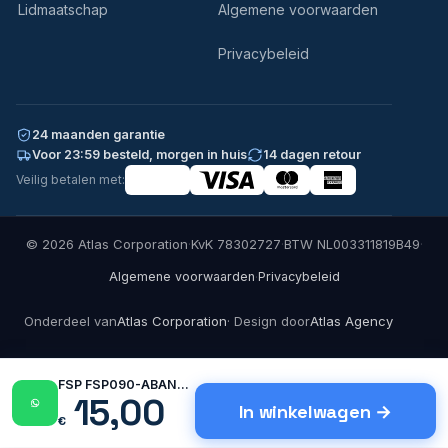
Lidmaatschap
Algemene voorwaarden
Privacybeleid
24 maanden garantie
Voor 23:59 besteld, morgen in huis
14 dagen retour
Veilig betalen met:
© 2026 Atlas Corporation
·
KvK 78302727
·
BTW NL003311819B49
·
·
Algemene voorwaarden
Privacybeleid
Onderdeel van
Atlas Corporation
· Design door
Atlas Agency
FSP FSP090-ABAN2 Oplader 90-Watt 19V…
15,00
In winkelwagen
€