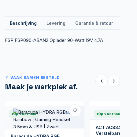
Beschrijving
Levering
Garantie & retour
Revie
FSP FSP090-ABAN2 Oplader 90-Watt 19V 4.7A
VAAK SAMEN BESTELD
‹
›
Maak je werkplek af.
Nieuw
Op voorraad
Op voorraad
ACT AC8342 Prem
Verstelbare Monit
Baracuda HYDRA RGB