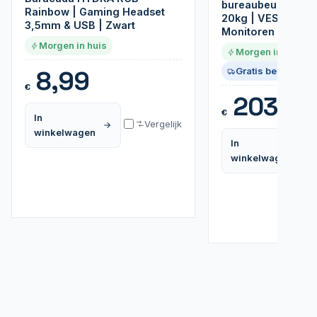
bureaubeugel | To
Rainbow | Gaming Headset
20kg | VESA 100x1
3,5mm & USB | Zwart
Monitoren
Morgen in huis
Morgen in huis
8,99
Gratis bezorgd
€
203,99
€
In
Vergelijk
winkelwagen
In
winkelwagen