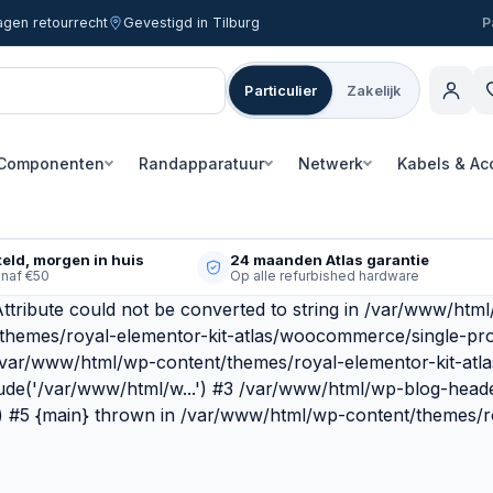
agen retourrecht
Gevestigd in Tilburg
Particulier
Zakelijk
Componenten
Randapparatuur
Netwerk
Kabels & Ac
eld, morgen in huis
24 maanden Atlas garantie
anaf €50
Op alle refurbished hardware
ttribute could not be converted to string in /var/www/htm
/themes/royal-elementor-kit-atlas/woocommerce/single-pr
 /var/www/html/wp-content/themes/royal-elementor-kit-atl
ude('/var/www/html/w...') #3 /var/www/html/wp-blog-heade
') #5 {main} thrown in /var/www/html/wp-content/themes/ro