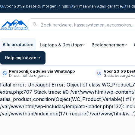
Voor 23:59 besteld, morgen in huis
24 maanden Atlas garantie
14 d
Laptops & Desktops
Beeldschermen
Alle producten
Help mij kiezen
Persoonlijk advies via WhatsApp
Voor 23:59 best
Direct met de eigenaar
Gratis bezorgd v
Fatal error: Uncaught Error: Object of class WC_Product_A
extra.php:707 Stack trace: #0 /var/www/html/wp-content
atlas_product_condition(Object(WC_Product_Variable)) #1
/var/www/html/wp-includes/template-loader.php(132): incl
/var/www/html/index.php(17): require('/var/www/html/w...