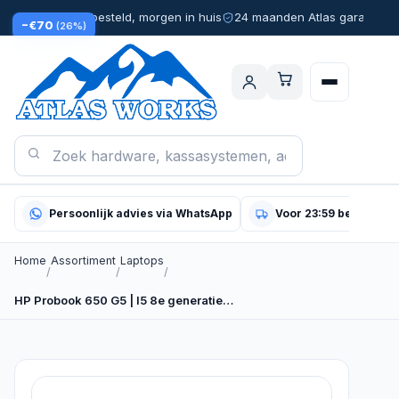
Voor 23:59 besteld, morgen in huis
24 maanden Atlas garantie
−€70
(26%)
Persoonlijk advies via WhatsApp
Voor 23:59 besteld, m
Home
Assortiment
Laptops
/
/
/
HP Probook 650 G5 | I5 8e generatie…