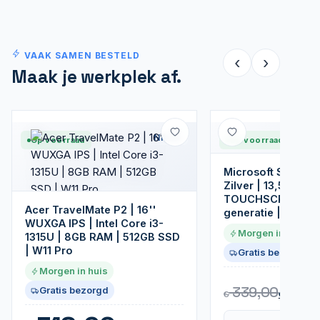
VAAK SAMEN BESTELD
‹
›
Maak je werkplek af.
Nieuw
Op voorraad
Op voorraad
Microsoft Surface
Zilver | 13,5 inch
TOUCHSCREEN | I
Acer TravelMate P2 | 16''
generatie | 8GB | 
WUXGA IPS | Intel Core i3-
Morgen in huis
1315U | 8GB RAM | 512GB SSD
| W11 Pro
Gratis bezorgd
Morgen in huis
25
339,00
Gratis bezorgd
€
€