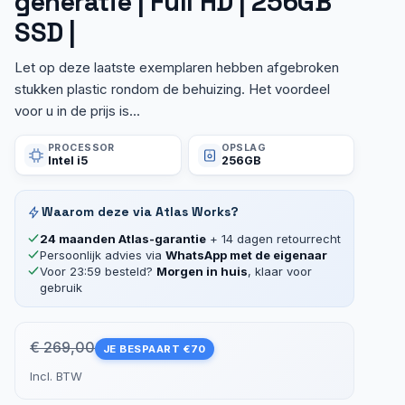
generatie | Full HD | 256GB
SSD |
Let op deze laatste exemplaren hebben afgebroken
stukken plastic rondom de behuizing. Het voordeel
voor u in de prijs is...
PROCESSOR
OPSLAG
Intel i5
256GB
Waarom deze via Atlas Works?
24 maanden Atlas-garantie
+ 14 dagen retourrecht
Persoonlijk advies via
WhatsApp met de eigenaar
Voor 23:59 besteld?
Morgen in huis
, klaar voor
gebruik
€ 269,00
JE BESPAART €70
Incl. BTW