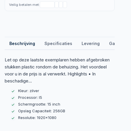
Veilig betalen met:
Beschrijving
Specificaties
Levering
Garantie &
Let op deze laatste exemplaren hebben afgebroken
stukken plastic rondom de behuizing. Het voordeel
voor u in de prijs is al verwerkt. Highlights • In
beschadige…
Kleur: zilver
Processor: I5
Schermgrootte: 15 inch
Opslag Capaciteit: 256GB
Resolutie: 1920×1080