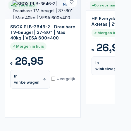
Nieuw
Op voorraad
Op voorraad
HP Everyday 16" 
Aktetas | Zwart
SBOX PLB-3646-2 | Draaibare
TV-beugel | 37-80" | Max
Morgen in huis
40kg | VESA 600x400
26,95
Morgen in huis
€
26,95
In
€
winkelwagen
In
Vergelijk
winkelwagen