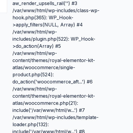
aw_render_upsells_rail('') #3
/var/www/html/wp-includes/class-wp-
hook.php(365): WP_Hook-
>apply_filters(NULL, Array) #4
/var/www/html/wp-
includes/plugin.php(522): WP_Hook-
>do_action(Array) #5
/var/www/html/wp-
content/themes/royal-elementor-kit-
atlas/woocommerce/single-
product.php(524):
do_action('woocommerce_aft...') #6
/var/www/html/wp-
content/themes/royal-elementor-kit-
atlas/woocommerce.php(21):
include('/var/www/html/w...') #7
/var/www/html/wp-includes/template-
loader.php(132):
include('/var/www/html/w...') #8