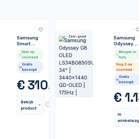
Zeer goed
Samsung
Op voorraad
Samsung
Smart
Odyssey
Monitor
G8 OLED
Niet op
Morgen in
M50C 27" |
LS34BG85
voorraad
huis
1920x1080
34" |
Gratis
Nog 3 op
VA | 60Hz |
3440x144
bezorgd
voorraad
Monitor
QD-OLED |
Gratis
175Hz |
€
310,99
bezorgd
Monitor
€
1.
Bekijk
Vergelijk
product
In
winkelwa