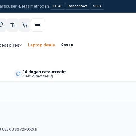
Betaalmethoden:
iDEAL
Bancontact
SEPA
cessoires
Laptop deals
Kassa
14 dagen retourrecht
Geld direct terug
U UE50U8072FUXXH