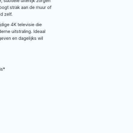
 subtiele uiterlijk zorgen
j oogt strak aan de muur of
d zelf.
ige 4K televisie die
ne uitstraling. Ideaal
geven en dagelijks wil
is*