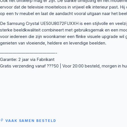
Ook het ontwerp mag er zijn. De slanke omlijsting en het moderne,
ervoor dat de televisie moeiteloos in vrijwel elk interieur past. Hi
op een tv meubel en laat de aandacht vooral uitgaan naar het beel
De Samsung Crystal UE50U8072FUXXH is een stijlvolle en veelzijd
sterke beeldkwaliteit combineert met gebruiksgemak en een moder
voor iedereen die zijn woonkamer een flinke visuele upgrade wil 
genieten van vloeiende, heldere en levendige beelden.
—————————————-
Garantie: 2 jaar via Fabrikant
Gratis verzending vanaf ???50 | Voor 20:00 besteld, morgen in hu
VAAK SAMEN BESTELD