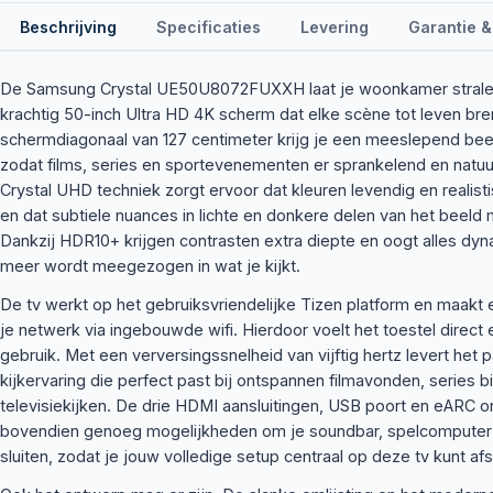
Beschrijving
Specificaties
Levering
Garantie &
De Samsung Crystal UE50U8072FUXXH laat je woonkamer strale
krachtig 50-inch Ultra HD 4K scherm dat elke scène tot leven br
schermdiagonaal van 127 centimeter krijg je een meeslepend beeld 
zodat films, series en sportevenementen er sprankelend en natuu
Crystal UHD techniek zorgt ervoor dat kleuren levendig en real
en dat subtiele nuances in lichte en donkere delen van het beeld
Dankzij HDR10+ krijgen contrasten extra diepte en oogt alles dy
meer wordt meegezogen in wat je kijkt.
De tv werkt op het gebruiksvriendelijke Tizen platform en maakt
je netwerk via ingebouwde wifi. Hierdoor voelt het toestel direct 
gebruik. Met een verversingssnelheid van vijftig hertz levert het
kijkervaring die perfect past bij ontspannen filmavonden, series 
televisiekijken. De drie HDMI aansluitingen, USB poort en eARC 
bovendien genoeg mogelijkheden om je soundbar, spelcomputer 
sluiten, zodat je jouw volledige setup centraal op deze tv kunt a