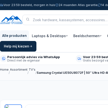
Voor 23:59 besteld, morgen in huis
24 maanden Atlas garantie
14 d
Laptops & Desktops
Beeldschermen
Alle producten
Help mij kiezen
Persoonlijk advies via WhatsApp
Voor 23:59 best
Direct met de eigenaar
Gratis bezorgd v
Home
Assortiment
TV's
/
/
/
Samsung Crystal UE50U8072F | 50″ Ultra HD 