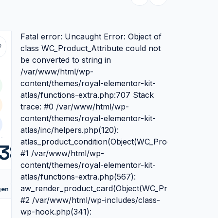
Fatal error: Uncaught Error: Object of
class WC_Product_Attribute could not
be converted to string in
/var/www/html/wp-
content/themes/royal-elementor-kit-
0SU
atlas/functions-extra.php:707 Stack
0
trace: #0 /var/www/html/wp-
content/themes/royal-elementor-kit-
atlas/inc/helpers.php(120):
atlas_product_condition(Object(WC_Product_Simple))
138,99
#1 /var/www/html/wp-
content/themes/royal-elementor-kit-
atlas/functions-extra.php(567):
Vergelijk
aw_render_product_card(Object(WC_Product_Simple
gen
#2 /var/www/html/wp-includes/class-
wp-hook.php(341):