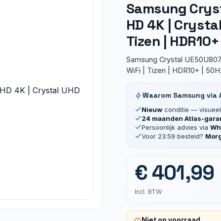
Samsung Cryst
HD 4K | Crystal
Tizen | HDR10+
Samsung Crystal UE50U8072F
WiFi | Tizen | HDR10+ | 50H
Waarom Samsung via A
Nieuw
conditie — visueel 
24 maanden Atlas-gara
Persoonlijk advies via
Wha
Voor 23:59 besteld?
Morg
€
401,99
Incl. BTW
Niet op voorraad