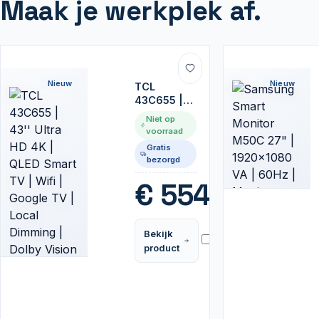
Maak je werkplek af.
Nieuw
Nieuw
TCL
43C655 |
43'' Ultra
Niet op
HD 4K |
voorraad
QLED
Gratis
Smart TV |
bezorgd
Wifi |
Google TV
€
554,99
| Local
Dimming |
Dolby
Bekijk
Vision |
Vergelijk
product
60Hz