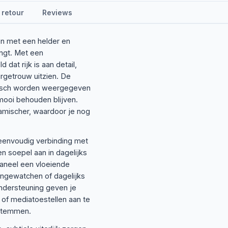
 retour
Reviews
n met een helder en
engt. Met een
dat rijk is aan detail,
rgetrouw uitzien. De
istisch worden weergegeven
 mooi behouden blijven.
namischer, waardoor je nog
 eenvoudig verbinding met
en soepel aan in dagelijks
 paneel een vloeiende
bingewatchen of dagelijks
ondersteuning geven je
of mediatoestellen aan te
fstemmen.