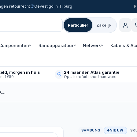
agen retourrecht
Gevestigd in Tilburg
Particulier
Zakelijk
Componenten
Randapparatuur
Netwerk
Kabels & Ac
eld, morgen in huis
24 maanden Atlas garantie
anaf €50
Op alle refurbished hardware
4K…
SAMSUNG
NIEUW
SK