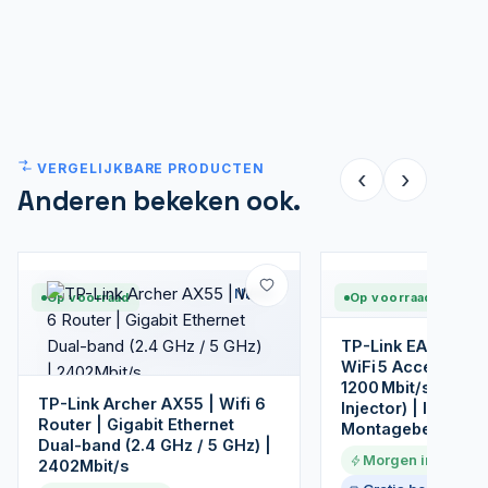
VERGELIJKBARE PRODUCTEN
‹
›
Anderen bekeken ook.
Nieuw
Op voorraad
Op voorraad
TP-Link EAP225 O
WiFi 5 Access Poin
1200 Mbit/s | PoE 
TP-Link Archer AX55 | Wifi 6
Injector) | Inclusie
Router | Gigabit Ethernet
Montagebeugel
Dual-band (2.4 GHz / 5 GHz) |
Morgen in huis
2402Mbit/s