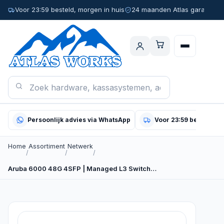
Voor 23:59 besteld, morgen in huis
24 maanden Atlas garantie
Persoonlijk advies via WhatsApp
Voor 23:59 besteld, m
Home
Assortiment
Netwerk
/
/
/
Aruba 6000 48G 4SFP | Managed L3 Switch…