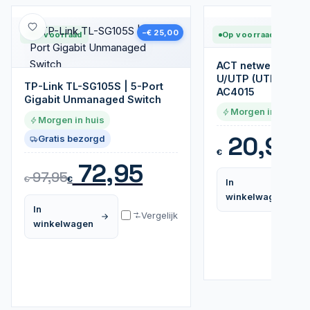
Nieuw
−€ 25,00
Op voorraad
Op voorraad
ACT netwerkkabel 
U/UTP (UTP) | 15 m
TP-Link TL-SG105S | 5-Port
AC4015
Gigabit Unmanaged Switch
Morgen in huis
Morgen in huis
20,95
Gratis bezorgd
€
72,95
97,95
€
€
In
winkelwagen
In
Vergelijk
winkelwagen