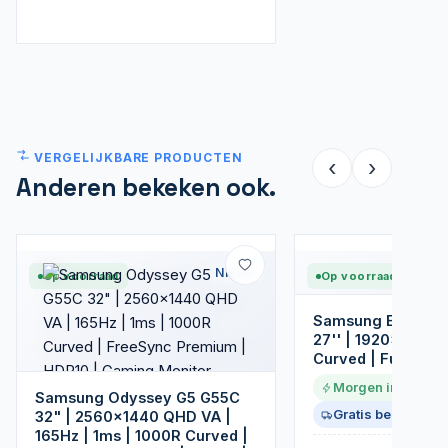
VERGELIJKBARE PRODUCTEN
‹
›
Anderen bekeken ook.
Nieuw
Op voorraad
Op voorraad
Samsung Essentia
27'' | 1920x1080 V
Curved | Full HD M
Morgen in huis
Samsung Odyssey G5 G55C
Gratis bezorgd
32" | 2560x1440 QHD VA |
165Hz | 1ms | 1000R Curved |