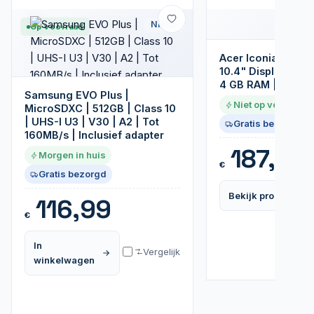
Nieuw
Op voorraad
Acer Iconia P10-11
10.4" Display | 64
4 GB RAM | Android
Samsung EVO Plus |
Niet op voorraad
MicroSDXC | 512GB | Class 10
| UHS-I U3 | V30 | A2 | Tot
Gratis bezorgd
160MB/s | Inclusief adapter
187,99
Morgen in huis
€
Gratis bezorgd
Bekijk product
116,99
€
In
Vergelijk
winkelwagen