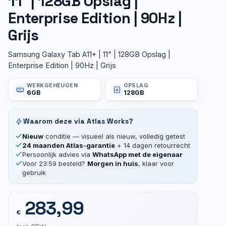
11″ | 128GB Opslag |
Enterprise Edition | 90Hz |
Grijs
Samsung Galaxy Tab A11+ | 11" | 128GB Opslag |
Enterprise Edition | 90Hz | Grijs
WERKGEHEUGEN
OPSLAG
6GB
128GB
Waarom deze via Atlas Works?
Nieuw
conditie — visueel als nieuw, volledig getest
24 maanden Atlas-garantie
+ 14 dagen retourrecht
Persoonlijk advies via
WhatsApp met de eigenaar
Voor 23:59 besteld?
Morgen in huis
, klaar voor
gebruik
283,99
€