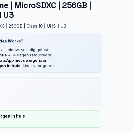
e | MicroSDXC | 256GB |
I U3
C | 256GB | Class 10 | UHS-I U3
tlas Works?
als nieuw, volledig getest
ntie
+ 14 dagen retourrecht
tsApp met de eigenaar
en in huis
, klaar voor gebruik
rgen in huis