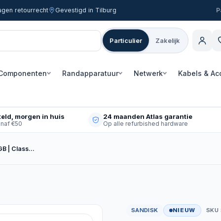
agen retourrecht
Gevestigd in Tilburg
Particulier
Zakelijk
Componenten
Randapparatuur
Netwerk
Kabels & Ac
eld, morgen in huis
24 maanden Atlas garantie
anaf €50
Op alle refurbished hardware
GB | Class…
SANDISK
NIEUW
SKU