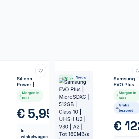
Nieuw
Silicon
Op voorraad
Samsung
Power |
EVO Plus |
SDHC Card
MicroSDX
Morgen in
Morgen in
| 32GB |
| 512GB |
huis
huis
Class 10
Class 10 |
Gratis
UHS-I U3 |
€
5,95
bezorgd
V30 | A2 |
Tot
€
12
160MB/s |
In
Inclusief
Vergelijk
winkelwagen
adapter