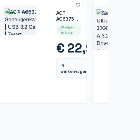
Nieuw
Nieuw
Op voorraad
ACT
AC6375 |
Geheugenkaartlezer
Morgen
| USB 3.2
in huis
Gen 1 |
Zwart
95
€
22,95
In
Vergelijk
Vergelijk
winkelwagen