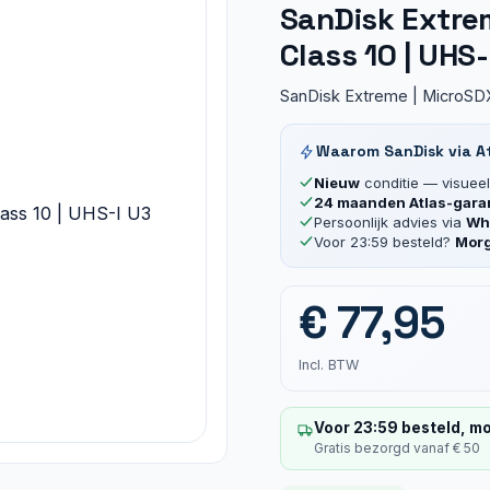
SanDisk Extrem
Class 10 | UHS-
SanDisk Extreme | MicroSDX
Waarom SanDisk via A
Nieuw
conditie — visueel 
24 maanden Atlas-gara
Persoonlijk advies via
Wha
Voor 23:59 besteld?
Morg
€
77,95
Incl. BTW
Voor 23:59 besteld, mo
Gratis bezorgd vanaf € 50