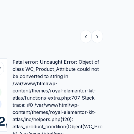
‹
›
Fatal error: Uncaught Error: Object of
class WC_Product_Attribute could not
be converted to string in
/var/www/html/wp-
C
content/themes/royal-elementor-kit-
atlas/functions-extra.php:707 Stack
trace: #0 /var/www/html/wp-
content/themes/royal-elementor-kit-
2,99
atlas/inc/helpers.php(120):
atlas_product_condition(Object(WC_Product_Simple))
#1 /var/www/html/wp-