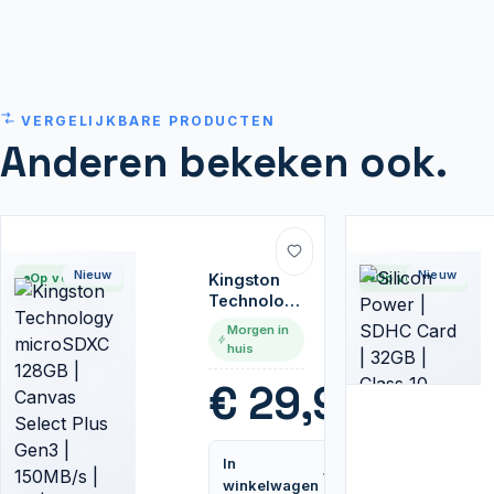
VERGELIJKBARE PRODUCTEN
Anderen bekeken ook.
Nieuw
Nieuw
Op voorraad
Kingston
Op voorraad
Technology
microSDXC
Morgen in
128GB |
huis
Canvas
Select Plus
€
29,95
Gen3 |
150MB/s |
A1 | +
In
Adapter
Vergelijk
winkelwagen