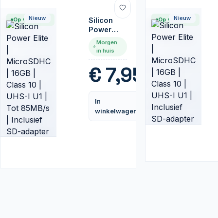
Nieuw
Nieuw
Op voorraad
Silicon
Op voorraad
Power
Elite |
Morgen
MicroSDHC
in huis
| 16GB |
Class 10 |
€
7,95
UHS-I U1 |
Tot
85MB/s |
In
Inclusief
Vergelijk
winkelwagen
SD-
adapter |
Zwart