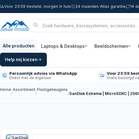
Voor 23:59 besteld, morgen in huis
24 maanden Atlas garantie
14 d
Laptops & Desktops
Beeldschermen
Alle producten
Help mij kiezen
Persoonlijk advies via WhatsApp
Voor 23:59 best
Direct met de eigenaar
Gratis bezorgd v
Home
Assortiment
Flashgeheugens
/
/
/
SanDisk Extreme | MicroSDXC | 256