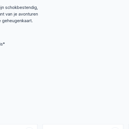
jn schokbestendig,
nt van je avonturen
e geheugenkaart.
is*