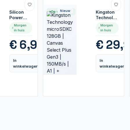
Nieuw
Silicon
Op voorraad
Kingston
Power
Technology
Elite |
microSDXC
Morgen
Morgen
MicroSDHC
128GB |
in huis
in huis
| 16GB |
Canvas
Class 10 |
Select
€
6,95
€
29,
UHS-I U1 |
Plus Gen3
Inclusief
| 150MB/s
SD-
| A1 | +
In
In
adapter |
Adapter
Vergelijk
winkelwagen
winkelwagen
Zwart