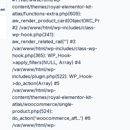
Vergelijk
content/themes/royal-elementor-kit-
gen
atlas/functions-extra.php(609):
aw_render_product_card(Object(WC_Product_Simple
#2 /var/www/html/wp-includes/class-
wp-hook.php(341):
aw_render_related_rail('') #3
/var/www/html/wp-includes/class-wp-
hook.php(365): WP_Hook-
>apply_filters(NULL, Array) #4
/var/www/html/wp-
includes/plugin.php(522): WP_Hook-
>do_action(Array) #5
/var/www/html/wp-
content/themes/royal-elementor-kit-
atlas/woocommerce/single-
product.php(524):
do_action('woocommerce_aft...') #6
/var/www/html/wp-