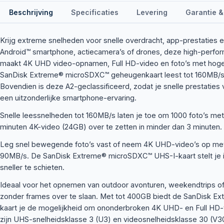
Beschrijving
Specificaties
Levering
Garantie &
Krijg extreme snelheden voor snelle overdracht, app-prestaties e
Android™ smartphone, actiecamera’s of drones, deze high-perfo
maakt 4K UHD video-opnamen, Full HD-video en foto’s met hoge 
SanDisk Extreme® microSDXC™ geheugenkaart leest tot 160MB/s e
Bovendien is deze A2-geclassificeerd, zodat je snelle prestaties 
een uitzonderlijke smartphone-ervaring.
Snelle leessnelheden tot 160MB/s laten je toe om 1000 foto’s met
minuten 4K-video (24GB) over te zetten in minder dan 3 minuten.
Leg snel bewegende foto’s vast of neem 4K UHD-video’s op met 
90MB/s. De SanDisk Extreme® microSDXC™ UHS-I-kaart stelt je 
sneller te schieten.
Ideaal voor het opnemen van outdoor avonturen, weekendtrips 
zonder frames over te slaan. Met tot 400GB biedt de SanDisk 
kaart je de mogelijkheid om ononderbroken 4K UHD- en Full HD-
zijn UHS-snelheidsklasse 3 (U3) en videosnelheidsklasse 30 (V3