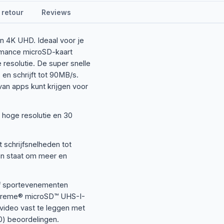
 retour
Reviews
n 4K UHD. Ideaal voor je
rmance microSD-kaart
resolutie. De super snelle
n schrijft tot 90MB/s.
van apps kunt krijgen voor
 hoge resolutie en 30
schrijfsnelheden tot
in staat om meer en
of sportevenementen
Extreme® microSD™ UHS-I-
video vast te leggen met
0) beoordelingen.