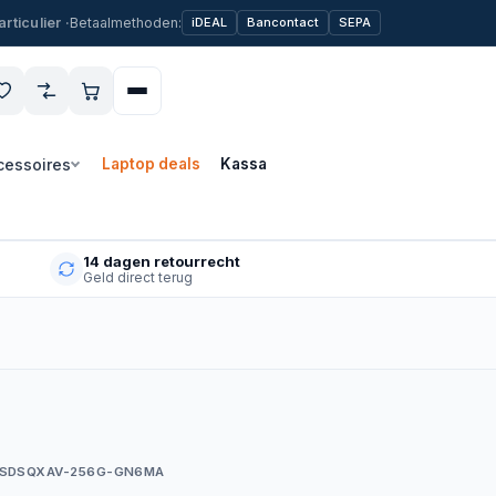
Betaalmethoden:
iDEAL
Bancontact
SEPA
cessoires
Laptop deals
Kassa
14 dagen retourrecht
Geld direct terug
 SDSQXAV-256G-GN6MA