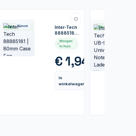
Nieuw
Nieuw
Op voorraad
Inter-Tech
Op voorraad
88885181
| 80mm
Morgen
Case Fan
in huis
€
1,94
99
In
Vergelijk
winkelwagen
Vergelijk