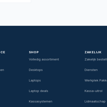
ICE
SHOP
ZAKELIJK
n
Volledig assortiment
Zakelijk bestel
gen
Desktops
Diensten
Laptops
Werkplek Pakk
Laptop deals
Kassa-uitrol
Kassasystemen
Lidmaatschap