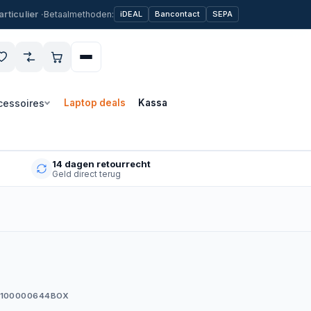
Betaalmethoden:
iDEAL
Bancontact
SEPA
cessoires
Laptop deals
Kassa
14 dagen retourrecht
Geld direct terug
-100000644BOX