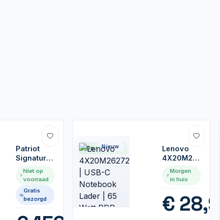
Nieuw
Patriot
Op voorraad
Lenovo
Signature
4X20M26272
| 1x16GB
| USB-C
Niet op
Morgen
DDR4 |
Notebook
voorraad
in huis
3200MHz
Lader | 65
Gratis
| DIMM |
Watt PDP
€
28,9
bezorgd
CL22 |
Geheugenmodule