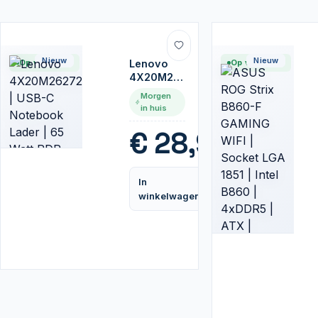
Nieuw
Nieuw
Op voorraad
Lenovo
Op voorraad
4X20M26272
| USB-C
Morgen
Notebook
in huis
Lader | 65
Watt PDP
€
28,95
In
Vergelijk
winkelwagen