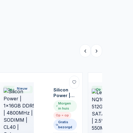
‹
›
Nieuw
Nieuw
Op voorraad
Silicon
Op voorraad
Power |
1x16GB
Morgen
DDR5 |
in huis
4800MHz
Op = op
| SODIMM
5
Gratis
| CL40 |
bezorgd
Geheugenmodule