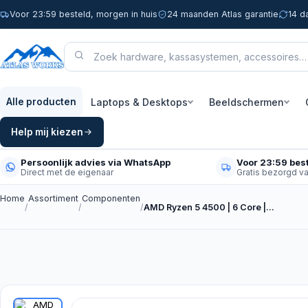
Voor 23:59 besteld, morgen in huis
24 maanden Atlas garantie
14 d
Laptops & Desktops
Beeldschermen
Alle producten
Help mij kiezen
Persoonlijk advies via WhatsApp
Voor 23:59 best
Direct met de eigenaar
Gratis bezorgd v
Home
Assortiment
Componenten
/
/
/
AMD Ryzen 5 4500 | 6 Core |…