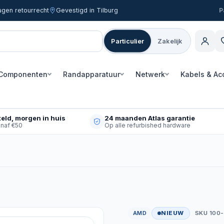
agen retourrecht
Gevestigd in Tilburg
Particulier
Zakelijk
Componenten
Randapparatuur
Netwerk
Kabels & Ac
eld, morgen in huis
24 maanden Atlas garantie
anaf €50
Op alle refurbished hardware
AMD
NIEUW
SKU 100