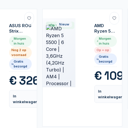
Nieuw
ASUS ROG
Op voorraad
AMD
Strix
Ryzen 5
B860-F
5500 | 6
Morgen
Morgen
GAMING
Core |
in huis
in huis
WIFI |
3,6GHz
Nog 2 op
Op = op
Socket
(4,2GHz
voorraad
Gratis
LGA 1851 |
Turbo) |
Gratis
bezorgd
Intel B860
AM4 |
bezorgd
| 4xDDR5 |
Processor
€
109,
ATX |
| CPU
€
326,99
Moederbord
In
In
winkelwagen
Vergelijk
winkelwagen