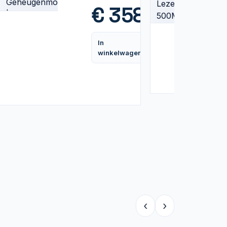
| RAM
€
358,99
Vergelijk
In
Vergelijk
winkelwagen
‹
›