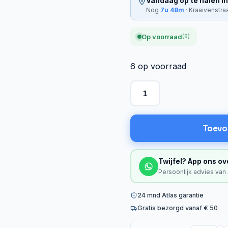
Vandaag op te halen in
Nog
7u 48m
· Kraaivenstra
Op voorraad
(6)
6 op voorraad
Toevo
Twijfel? App ons ov
Persoonlijk advies van
24 mnd Atlas garantie
Gratis bezorgd vanaf € 50