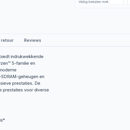
Veilig betalen met:
 retour
Reviews
biedt indrukwekkende
zen™ 5-familie en
 moderne
R4-SDRAM-geheugen en
sieve prestaties. De
 prestaties voor diverse
is*