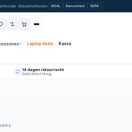
Betaalmethoden:
iDEAL
Bancontact
SEPA
cessoires
Laptop deals
Kassa
14 dagen retourrecht
Geld direct terug
B3CF2