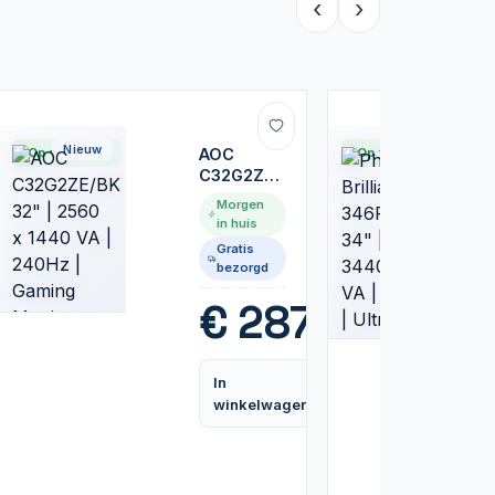
‹
›
Nieuw
Nieuw
Op voorraad
AOC
Op voorraad
C32G2ZE/BK
32" | 2560
Morgen
x 1440 VA
in huis
| 240Hz |
Gratis
Gaming
bezorgd
Monitor
99
€
287,99
In
Vergelijk
Vergelijk
winkelwagen