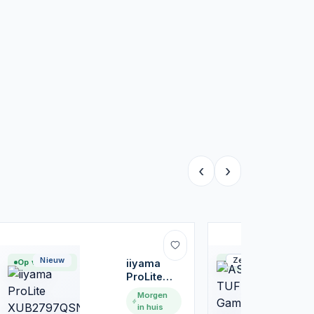
‹
›
Nieuw
Zeer goed
Op voorraad
iiyama
Op voorraad
ProLite
XUB2797QSN-
Morgen
B2 27'' |
in huis