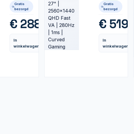
Monitor |
2560x1440
Gratis
Gratis
HDR10 |
QHD Fast
bezorgd
bezorgd
HDMI &
VA |
DisplayPort
280Hz |
€
288,99
€
519,
| Zwart
1ms |
Curved
Gaming
In
In
Monitor
Vergelijk
winkelwagen
winkelwagen