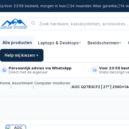
Voor 23:59 besteld, morgen in huis
24 maanden Atlas garantie
14 d
Laptops & Desktops
Beeldschermen
Alle producten
Help mij kiezen
Persoonlijk advies via WhatsApp
Voor 23:59 best
Direct met de eigenaar
Gratis bezorgd v
Home
Assortiment
Computer monitoren
/
/
/
AOC Q27B3CF2 | 27" | 2560x1