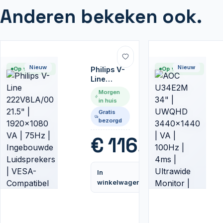
Anderen bekeken ook.
Nieuw
Nieuw
Op voorraad
Philips V-
Op voorraad
Line
222V8LA/00
Morgen
21.5" |
in huis
1920x1080
Gratis
VA | 75Hz
bezorgd
|
Ingebouwde
€
116,99
Luidsprekers
| VESA-
Compatibel
In
| Monitor
Vergelijk
winkelwagen