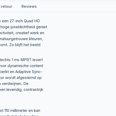
 retour
Reviews
p een 27-inch Quad HD
hoge pixeldichtheid geniet
tiviteit, creatief werk en
 natuurgetrouwe kleuren,
komt. Zo blijft het beeld
slechts 1 ms MPRT levert
voor dynamische content
perkt en Adaptive Sync-
itor wordt afgestemd op
n verdwijnen. De
en levendig, contrastrijk
t 110 millimeter en kan