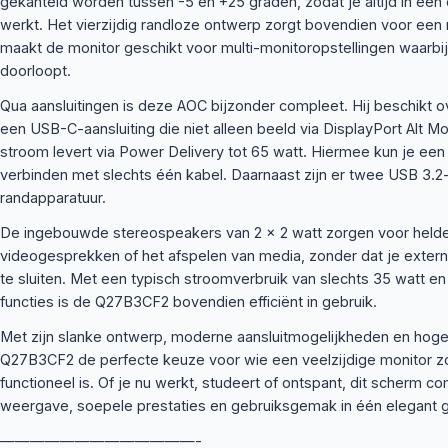
gekanteld worden tussen -5 en +25 graden, zodat je altijd in ee
werkt. Het vierzijdig randloze ontwerp zorgt bovendien voor een 
maakt de monitor geschikt voor multi-monitoropstellingen waarbi
doorloopt.
Qua aansluitingen is deze AOC bijzonder compleet. Hij beschikt 
een USB-C-aansluiting die niet alleen beeld via DisplayPort Alt 
stroom levert via Power Delivery tot 65 watt. Hiermee kun je een
verbinden met slechts één kabel. Daarnaast zijn er twee USB 3.
randapparatuur.
De ingebouwde stereospeakers van 2 x 2 watt zorgen voor helder
videogesprekken of het afspelen van media, zonder dat je extern
te sluiten. Met een typisch stroomverbruik van slechts 35 watt 
functies is de Q27B3CF2 bovendien efficiënt in gebruik.
Met zijn slanke ontwerp, moderne aansluitmogelijkheden en hoge
Q27B3CF2 de perfecte keuze voor wie een veelzijdige monitor zoek
functioneel is. Of je nu werkt, studeert of ontspant, dit scherm 
weergave, soepele prestaties en gebruiksgemak in één elegant 
—————————————-