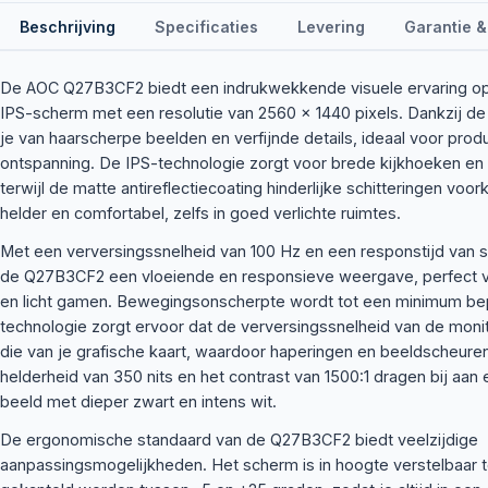
Beschrijving
Specificaties
Levering
Garantie &
De AOC Q27B3CF2 biedt een indrukwekkende visuele ervaring o
IPS-scherm met een resolutie van 2560 x 1440 pixels. Dankzij de 
je van haarscherpe beelden en verfijnde details, ideaal voor produc
ontspanning. De IPS-technologie zorgt voor brede kijkhoeken en
terwijl de matte antireflectiecoating hinderlijke schitteringen voor
helder en comfortabel, zelfs in goed verlichte ruimtes.
Met een verversingssnelheid van 100 Hz en een responstijd van 
de Q27B3CF2 een vloeiende en responsieve weergave, perfect 
en licht gamen. Bewegingsonscherpte wordt tot een minimum be
technologie zorgt ervoor dat de verversingssnelheid van de mon
die van je grafische kaart, waardoor haperingen en beeldscheure
helderheid van 350 nits en het contrast van 1500:1 dragen bij aan e
beeld met dieper zwart en intens wit.
De ergonomische standaard van de Q27B3CF2 biedt veelzijdige
aanpassingsmogelijkheden. Het scherm is in hoogte verstelbaar to