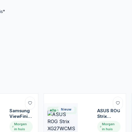
is*
Nieuw
Samsung
Op voorraad
ASUS ROG
ViewFinity
Strix
S7 S70D |
XG27WCMS
Morgen
Morgen
32" 4K VA
27" |
in huis
in huis