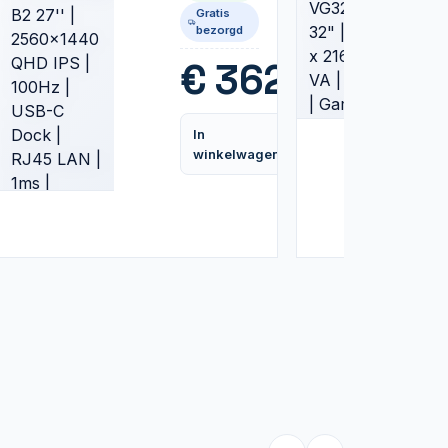
2560x1440
Gratis
QHD IPS |
bezorgd
100Hz |
USB-C
99
€
362,99
Dock |
RJ45 LAN
| 1ms |
In
Monitor
Vergelijk
Vergelijk
winkelwagen