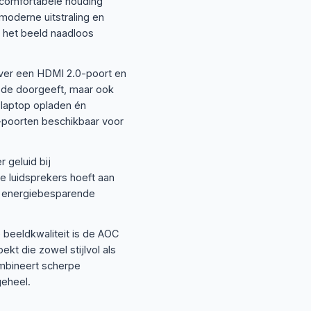
n comfortabele houding
moderne uitstraling en
j het beeld naadloos
over een HDMI 2.0-poort en
Mode doorgeeft, maar ook
 laptop opladen én
2-poorten beschikbaar voor
 geluid bij
e luidsprekers hoeft aan
en energiebesparende
 beeldkwaliteit is de AOC
t die zowel stijlvol als
combineert scherpe
geheel.