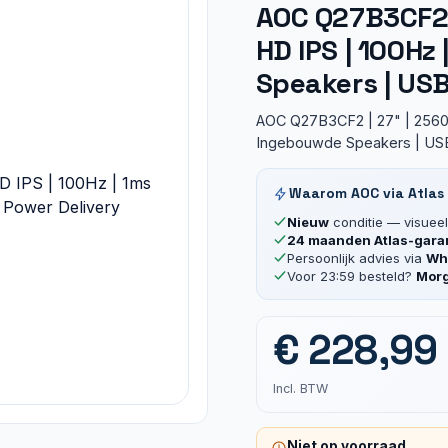
AOC Q27B3CF2 
HD IPS | 100Hz
Speakers | US
AOC Q27B3CF2 | 27" | 2560
Ingebouwde Speakers | US
Waarom AOC via Atlas
Nieuw
conditie — visueel 
24 maanden Atlas-gara
Persoonlijk advies via
Wha
Voor 23:59 besteld?
Morg
€
228,99
Incl. BTW
Niet op voorraad