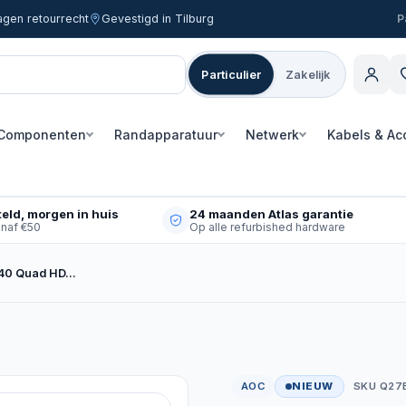
agen retourrecht
Gevestigd in Tilburg
Particulier
Zakelijk
Componenten
Randapparatuur
Netwerk
Kabels & Ac
eld, morgen in huis
24 maanden Atlas garantie
anaf €50
Op alle refurbished hardware
440 Quad HD…
AOC
NIEUW
SKU Q27