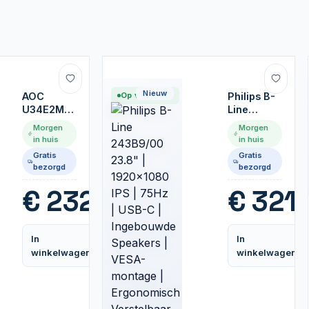
Nieuw
AOC
Op voorraad
Philips B-
U34E2M
Line
34" |
243B9/00
Morgen
Morgen
UWQHD
23.8" |
in huis
in huis
3440x1440
1920x1080
Gratis
Gratis
| VA |
IPS | 75Hz
bezorgd
bezorgd
100Hz |
| USB-C |
4ms |
Ingebouwde
€
232,99
€
321,
Ultrawide
Speakers |
Monitor |
VESA-
Zwart
montage |
In
In
Ergonomisch
Vergelijk
winkelwagen
winkelwagen
Verstelbaar
Monitor