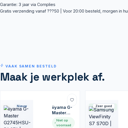
Garantie: 3 jaar via Complies
Gratis verzending vanaf ???50 | Voor 20:00 besteld, morgen in hu
VAAK SAMEN BESTELD
Maak je werkplek af.
Nieuw
Zeer goed
iiyama G-
Op voorraad
Master
G2745HSU-
Niet op
B1 27" |
voorraad