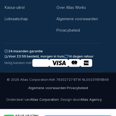
Kassa-uitrol
Over Atlas Works
Lidmaatschap
Algemene voorwaarden
Privacybeleid
24 maanden garantie
Voor 23:59 besteld, morgen in huis
14 dagen retour
Veilig betalen met:
© 2026 Atlas Corporation
·
KvK 78302727
·
BTW NL003311819B49
·
·
Algemene voorwaarden
Privacybeleid
Onderdeel van
Atlas Corporation
· Design door
Atlas Agency
ASUS VA279HAE 27" | 1920…