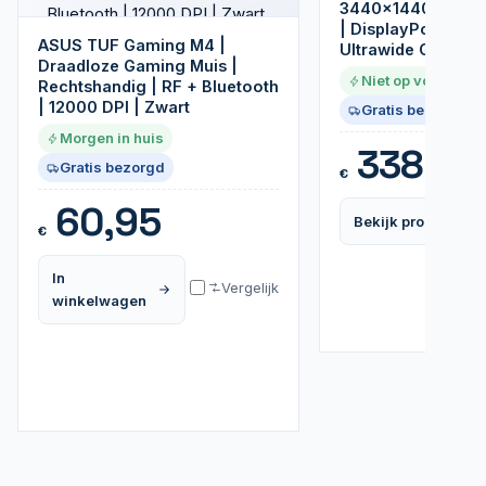
3440x1440 VA | 18
| DisplayPort & H
ASUS TUF Gaming M4 |
Ultrawide Gaming
Draadloze Gaming Muis |
Niet op voorraad
Rechtshandig | RF + Bluetooth
| 12000 DPI | Zwart
Gratis bezorgd
Morgen in huis
338,99
Gratis bezorgd
€
60,95
Bekijk product
€
In
Vergelijk
winkelwagen