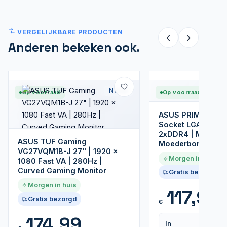
VERGELIJKBARE PRODUCTEN
‹
›
Anderen bekeken ook.
Nieuw
Op voorraad
Op voorraad
ASUS PRIME B760
Socket LGA 1700 | 
2xDDR4 | Micro-A
ASUS TUF Gaming
Moederbord
VG27VQM1B-J 27" | 1920 x
Morgen in huis
1080 Fast VA | 280Hz |
Curved Gaming Monitor
Gratis bezorgd
Morgen in huis
117,99
Gratis bezorgd
€
174,99
In