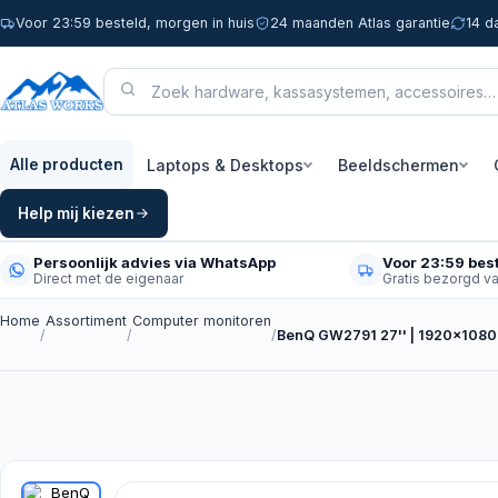
Voor 23:59 besteld, morgen in huis
24 maanden Atlas garantie
14 d
Laptops & Desktops
Beeldschermen
Alle producten
Help mij kiezen
Persoonlijk advies via WhatsApp
Voor 23:59 best
Direct met de eigenaar
Gratis bezorgd v
Home
Assortiment
Computer monitoren
/
/
/
BenQ GW2791 27'' | 1920x1080