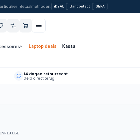
Betaalmethoden:
iDEAL
Bancontact
SEPA
cessoires
Laptop deals
Kassa
14 dagen retourrecht
Geld direct terug
LNFLJ.LBE