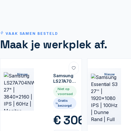
VAAK SAMEN BESTELD
Maak je werkplek af.
Nieuw
Nieuw
Samsung
LS27A704NWU
27" |
Niet op
3840x2160
voorraad
| IPS |
Gratis
60Hz |
bezorgd
Monitor
€
306,99