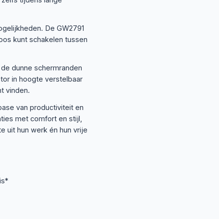
smogelijkheden. De GW2791
oos kunt schakelen tussen
ijl de dunne schermranden
or in hoogte verstelbaar
t vinden.
se van productiviteit en
ies met comfort en stijl,
 uit hun werk én hun vrije
is*