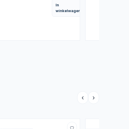
Vergelijk
In
Vergelijk
winkelwagen
‹
›