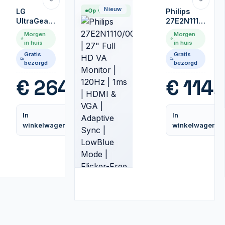
Nieuw
LG
Op voorraad
Philips
UltraGear
27E2N1110/00
27GS75Q-
| 27" Full
Morgen
Morgen
B | 27"
HD VA
in huis
in huis
QHD IPS
Monitor |
Gratis
Gratis
Gaming
120Hz |
bezorgd
bezorgd
Monitor |
1ms |
2560x1440
HDMI &
€
264,99
€
114,
| 180Hz |
VGA |
1ms |
Adaptive
HDR10
Sync |
In
In
LowBlue
Vergelijk
winkelwagen
winkelwagen
Mode |
Flicker-
Free |
Zwart