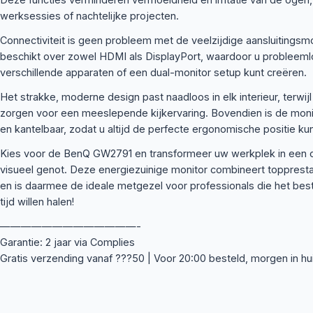
werksessies of nachtelijke projecten.
Connectiviteit is geen probleem met de veelzijdige aansluiting
beschikt over zowel HDMI als DisplayPort, waardoor u probleeml
verschillende apparaten of een dual-monitor setup kunt creëren.
Het strakke, moderne design past naadloos in elk interieur, terw
zorgen voor een meeslepende kijkervaring. Bovendien is de monit
en kantelbaar, zodat u altijd de perfecte ergonomische positie kun
Kies voor de BenQ GW2791 en transformeer uw werkplek in een oa
visueel genot. Deze energiezuinige monitor combineert topprestat
en is daarmee de ideale metgezel voor professionals die het beste
tijd willen halen!
—————————————-
Garantie: 2 jaar via Complies
Gratis verzending vanaf ???50 | Voor 20:00 besteld, morgen in hu