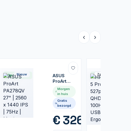
‹
›
Nieuw
Zeer goed
Op voorraad
ASUS
Op voorraad
ProArt
PA278QV
Morgen
27" | 2560
in huis
x 1440 IPS
Gratis
| 75Hz |
bezorgd
Monitor
5
€
326,99