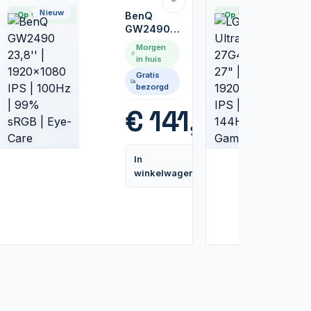
Nieuw
Nieuw
Op voorraad
BenQ
Op voorraad
GW2490
23,8'' |
Morgen
1920x1080
in huis
IPS |
Gratis
100Hz |
bezorgd
99% sRGB
| Eye-Care
99
€
141,99
Monitor
In
Vergelijk
Vergelijk
winkelwagen