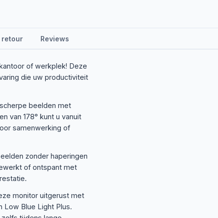
 retour
Reviews
antoor of werkplek! Deze
ring die uw productiviteit
 scherpe beelden met
en van 178° kunt u vanuit
 voor samenwerking of
 beelden zonder haperingen
bewerkt of ontspant met
estatie.
eze monitor uitgerust met
n Low Blue Light Plus.
zelfs tijdens lange