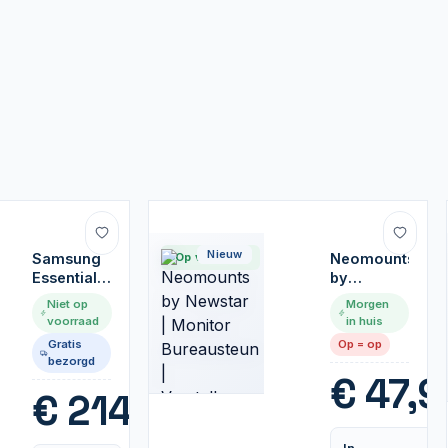
Nieuw
Samsung
Op voorraad
Neomounts
Essential
by
S3 27'' |
Newstar |
Niet op
Morgen
1920x1080
Monitor
voorraad
in huis
IPS |
Bureausteun
Gratis
Op = op
100Hz |
|
bezorgd
Dunne
Verstelbaar
€
47,9
Rand | Full
€
214,99
HD
Monitor