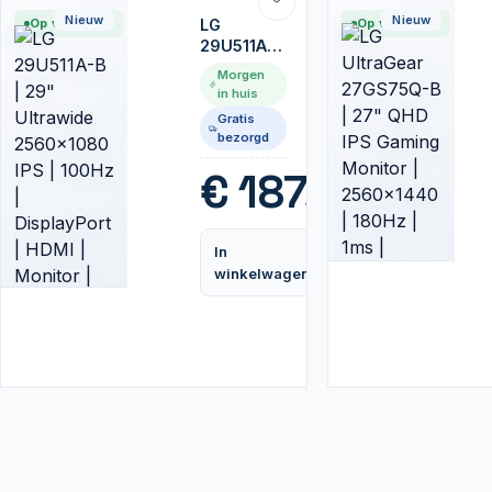
Nieuw
Nieuw
Op voorraad
LG
Op voorraad
29U511A-B
| 29"
Morgen
Ultrawide
in huis
2560x1080
Gratis
IPS |
bezorgd
100Hz |
DisplayPort
€
187,99
| HDMI |
Monitor |
Zwart
In
Vergelijk
winkelwagen