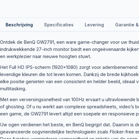
Beschrijving
Specificaties
Levering
Garantie &
Ontdek de BenQ GW2791, een ware game-changer voor uw thuisk
indrukwekkende 27-inch monitor biedt een ongeëvenaarde kijkerva
en werkplezier naar nieuwe hoogten stuwt.
Het Full HD IPS-scherm (1920×1080) zorgt voor adembenemend
levendige kleuren die tot leven komen. Dankzij de brede kijkhoek
elke positie genieten van een consistent en helder beeld, ideaal
multitasking.
Met een verversingssnelheid van 100Hz ervaart u ultravloeiende
of ghosting. Of u nu werkt aan complexe spreadsheets, video’s 
een game, de GW2791 levert altijd een soepele en responsieve pr
Uw ogen verdienen het beste, en BenQ begrijpt dat. Daarom is d
geavanceerde oogvriendelijke technologieën zoals Flicker-free e
Deze functies verminderen vermoeidheid en irritatie van de ogen, 