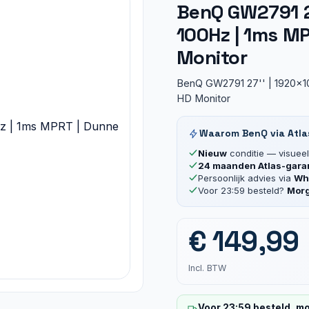
BenQ GW2791 27
100Hz | 1ms MP
Monitor
BenQ GW2791 27'' | 1920x10
HD Monitor
Waarom BenQ via Atla
Nieuw
conditie — visueel 
24 maanden Atlas-gara
Persoonlijk advies via
Wha
Voor 23:59 besteld?
Morg
€
149,99
Incl. BTW
Voor 23:59 besteld, mo