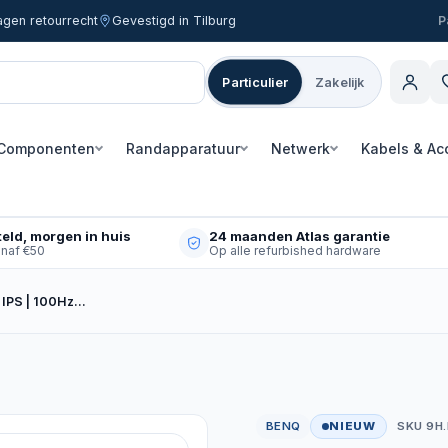
agen retourrecht
Gevestigd in Tilburg
Particulier
Zakelijk
Componenten
Randapparatuur
Netwerk
Kabels & Ac
eld, morgen in huis
24 maanden Atlas garantie
anaf €50
Op alle refurbished hardware
 IPS | 100Hz…
BENQ
NIEUW
SKU 9H.