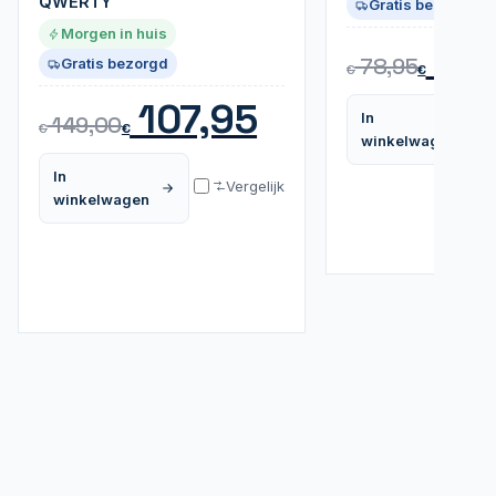
QWERTY
Gratis bezorgd
Morgen in huis
58,
78,95
Gratis bezorgd
€
€
107,95
In
149,00
€
€
winkelwagen
In
Vergelijk
winkelwagen