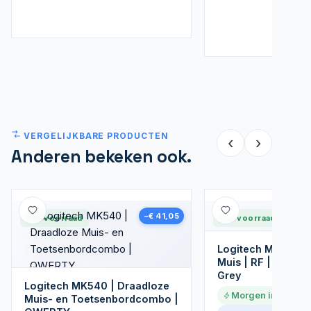
VERGELIJKBARE PRODUCTEN
‹
›
Anderen bekeken ook.
Nieuw
−€ 41,05
Op voorraad
Op voorraad
Logitech M185 | D
Muis | RF | 4000 D
Grey
Logitech MK540 | Draadloze
Morgen in huis
Muis- en Toetsenbordcombo |