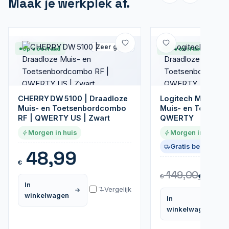
Maak je werkplek af.
Zeer goed
Op voorraad
Op voorraad
CHERRY DW 5100 | Draadloze
Logitech MK540 |
Muis- en Toetsenbordcombo
Muis- en Toetsen
RF | QWERTY US | Zwart
QWERTY
Morgen in huis
Morgen in huis
Gratis bezorgd
48,99
€
10
149,00
€
€
In
Vergelijk
winkelwagen
In
winkelwagen