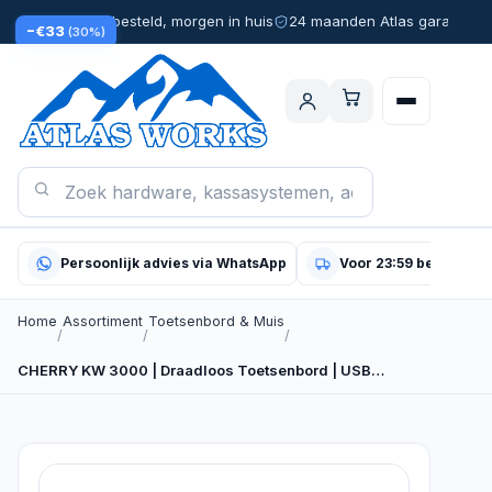
Voor 23:59 besteld, morgen in huis
24 maanden Atlas garantie
−€33
(30%)
Persoonlijk advies via WhatsApp
Voor 23:59 besteld, m
Home
Assortiment
Toetsenbord & Muis
/
/
/
CHERRY KW 3000 | Draadloos Toetsenbord | USB…