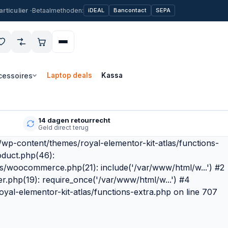
Betaalmethoden:
iDEAL
Bancontact
SEPA
cessoires
Laptop deals
Kassa
14 dagen retourrecht
Geld direct terug
l/wp-content/themes/royal-elementor-kit-atlas/functions-
oduct.php(46):
as/woocommerce.php(21): include('/var/www/html/w...') #2
r.php(19): require_once('/var/www/html/w...') #4
yal-elementor-kit-atlas/functions-extra.php on line 707