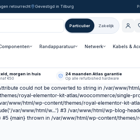
agen retourrecht
Gevestigd in Tilburg
Particulier
Zakelijk
Componenten
Randapparatuur
Netwerk
Kabels & Ac
eld, morgen in huis
24 maanden Atlas garantie
anaf €50
Op alle refurbished hardware
ttribute could not be converted to string in /var/www/htm
/themes/royal-elementor-kit-atlas/woocommerce/single-pr
 /var/www/html/wp-content/themes/royal-elementor-kit-atl
ude('/var/www/html/w...') #3 /var/www/html/wp-blog-heade
') #5 {main} thrown in /var/www/html/wp-content/themes/ro