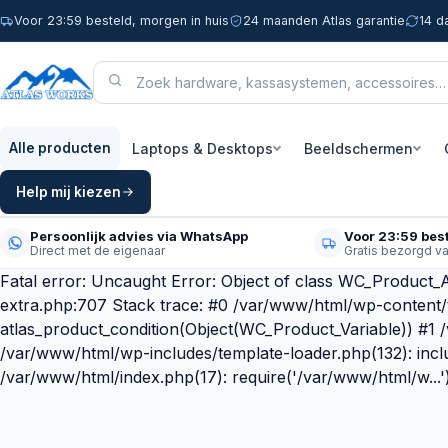
Voor 23:59 besteld, morgen in huis
24 maanden Atlas garantie
14 d
Laptops & Desktops
Beeldschermen
Alle producten
Help mij kiezen
Persoonlijk advies via WhatsApp
Voor 23:59 best
Direct met de eigenaar
Gratis bezorgd v
Fatal error: Uncaught Error: Object of class WC_Product_A
extra.php:707 Stack trace: #0 /var/www/html/wp-content
atlas_product_condition(Object(WC_Product_Variable)) #1
/var/www/html/wp-includes/template-loader.php(132): incl
/var/www/html/index.php(17): require('/var/www/html/w...