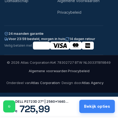
Lidmaatschap
Algemene voorwaarden
Privacybeleid
24 maanden garantie
Voor 23:59 besteld, morgen in huis
14 dagen retour
Veilig betalen met:
© 2026 Atlas Corporation
·
KvK 78302727
·
BTW NL003311819B49
·
·
Algemene voorwaarden
Privacybeleid
Onderdeel van
Atlas Corporation
· Design door
Atlas Agency
DELL P2723D 27" | 2560x1440…
725,99
Bekijk opties
€