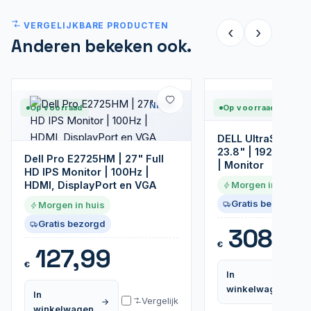
VERGELIJKBARE PRODUCTEN
‹
›
Anderen bekeken ook.
Nieuw
Op voorraad
Op voorraad
DELL UltraSharp 
23.8" | 1920x1080
Dell Pro E2725HM | 27" Full
| Monitor
HD IPS Monitor | 100Hz |
HDMI, DisplayPort en VGA
Morgen in huis
Gratis bezorgd
Morgen in huis
Gratis bezorgd
308,99
€
127,99
€
In
winkelwagen
In
Vergelijk
winkelwagen