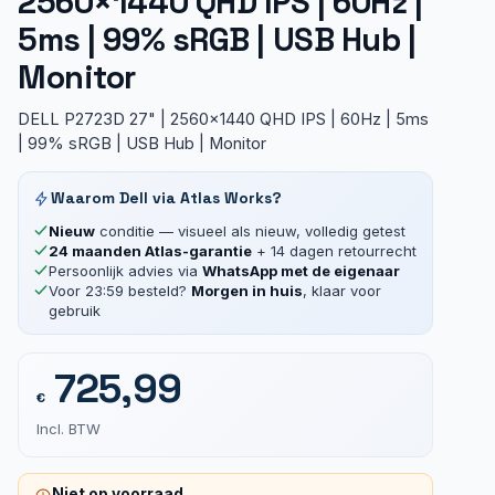
2560×1440 QHD IPS | 60Hz |
5ms | 99% sRGB | USB Hub |
Monitor
DELL P2723D 27" | 2560x1440 QHD IPS | 60Hz | 5ms
| 99% sRGB | USB Hub | Monitor
Waarom Dell via Atlas Works?
Nieuw
conditie — visueel als nieuw, volledig getest
24 maanden Atlas-garantie
+ 14 dagen retourrecht
Persoonlijk advies via
WhatsApp met de eigenaar
Voor 23:59 besteld?
Morgen in huis
, klaar voor
gebruik
725,99
€
Incl. BTW
Niet op voorraad