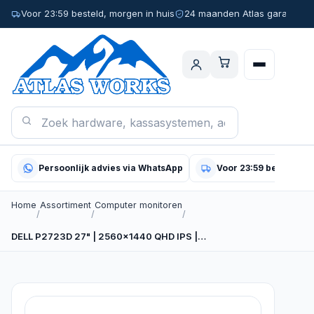
Voor 23:59 besteld, morgen in huis
24 maanden Atlas garantie
Persoonlijk advies via WhatsApp
Voor 23:59 besteld, m
Home
Assortiment
Computer monitoren
/
/
/
DELL P2723D 27" | 2560x1440 QHD IPS |…