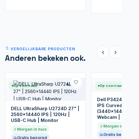
VERGELIJKBARE PRODUCTEN
‹
›
Anderen bekeken ook.
Nieuw
Op voorraad
Op voorraad
Dell P3424WEB | 
IPS Curved Monito
DELL UltraSharp U2724D 27" |
(3440x1440) | US
2560x14440 IPS | 120Hz |
Webcam | Zwart
USB-C Hub | Monitor
Morgen in huis
Morgen in huis
Gratis bezorgd
Gratis bezorgd