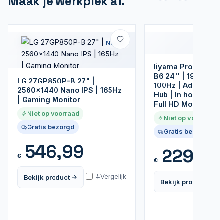
Maak je werkplek af.
Nieuw
Iiyama ProLite X
B6 24'' | 1920x108
LG 27GP850P-B 27" |
100Hz | AdaptiveS
2560x1440 Nano IPS | 165Hz
Hub | In hoogte ve
| Gaming Monitor
Full HD Monitor
Niet op voorraad
Niet op voorraad
Gratis bezorgd
Gratis bezorgd
546,99
229,9
€
€
Vergelijk
Bekijk product
Bekijk product