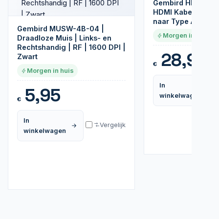
Gembird HDMI v1.4
HDMI Kabel | HDM
naar Type A | Zwa
Gembird MUSW-4B-04 |
Morgen in huis
Draadloze Muis | Links- en
Rechtshandig | RF | 1600 DPI |
28,95
Zwart
€
Morgen in huis
In
5,95
winkelwagen
€
In
Vergelijk
winkelwagen