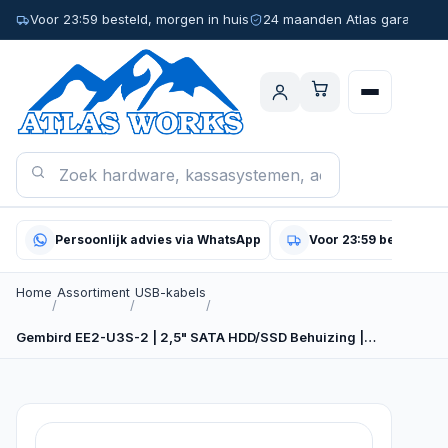
Voor 23:59 besteld, morgen in huis
24 maanden Atlas garantie
Persoonlijk advies via WhatsApp
Voor 23:59 besteld, m
Home
Assortiment
USB-kabels
/
/
/
Gembird EE2-U3S-2 | 2,5" SATA HDD/SSD Behuizing |…