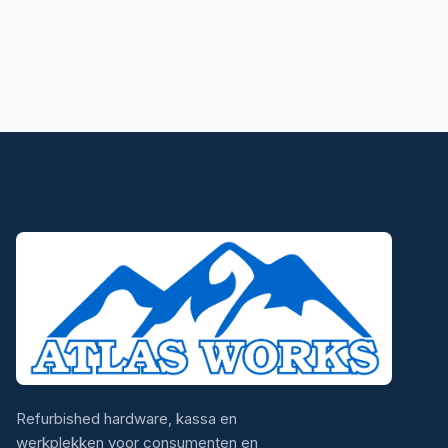
Refurbished hardware, kassa en
werkplekken voor consumenten en