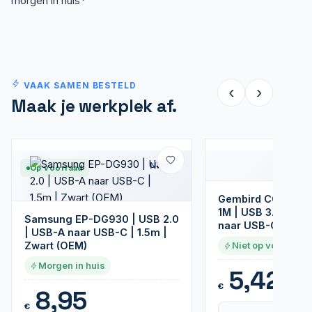
morgen in huis*
VAAK SAMEN BESTELD
‹
›
Maak je werkplek af.
Nieuw
Op voorraad
Gembird CCP-USB
1M | USB 3.2 Gen 
Samsung EP-DG930 | USB 2.0
naar USB-C | 1m |
| USB-A naar USB-C | 1.5m |
Zwart (OEM)
Niet op voorraad
Morgen in huis
5,42
€
8,95
€