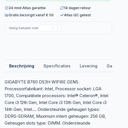
24 mnd Atlas garantie
14 dagen retour
Gratis bezorgd vanaf € 50
Atlas QC getest
Veilig betalen met:
Beschrijving
Specificaties
Levering
Garantie &
GIGABYTE B760 DS3H WIFI6E GEN5.
Processorfabrikant: Intel, Processor socket: LGA
1700, Compatibele processors: Intel® Celeron®, Intel
Core i3 12th Gen, Intel Core i3 13th Gen, Intel Core i3
14th Gen, Intel…. Ondersteunde geheugen types:
DDR5-SDRAM, Maximum intern geheugen: 256 GB,
Geheugen slots type: DIMM. Ondersteunde