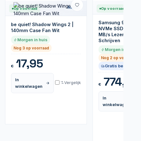
Nieuw
Op voorraad
Op voorraad
Samsung 990 PRO
be quiet! Shadow Wings 2 |
NVMe SSD | M.2 G
140mm Case Fan Wit
MB/s Lezen | 6.9
Morgen in huis
Schrijven
Nog 3 op voorraad
Morgen in huis
Nog 2 op voorraad
17,95
Gratis bezorgd
€
774,99
In
Vergelijk
€
winkelwagen
In
winkelwagen