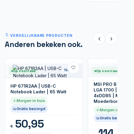
VERGELIJKBARE PRODUCTEN
‹
›
Anderen bekeken ook.
Nieuw
Op voorraad
Op voorraad
MSI PRO B760M-P 
HP 671R2AA | USB-C
LGA 1700 | Intel B
Notebook Lader | 65 Watt
4xDDR5 | Micro-A
Morgen in huis
Moederbord
Gratis bezorgd
Morgen in huis
Gratis bezorgd
50,95
€
114,99