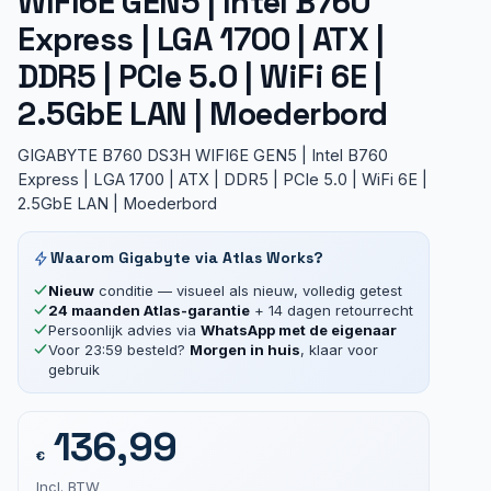
WIFI6E GEN5 | Intel B760
Express | LGA 1700 | ATX |
DDR5 | PCIe 5.0 | WiFi 6E |
2.5GbE LAN | Moederbord
GIGABYTE B760 DS3H WIFI6E GEN5 | Intel B760
Express | LGA 1700 | ATX | DDR5 | PCIe 5.0 | WiFi 6E |
2.5GbE LAN | Moederbord
Waarom Gigabyte via Atlas Works?
Nieuw
conditie — visueel als nieuw, volledig getest
24 maanden Atlas-garantie
+ 14 dagen retourrecht
Persoonlijk advies via
WhatsApp met de eigenaar
Voor 23:59 besteld?
Morgen in huis
, klaar voor
gebruik
136,99
€
Incl. BTW