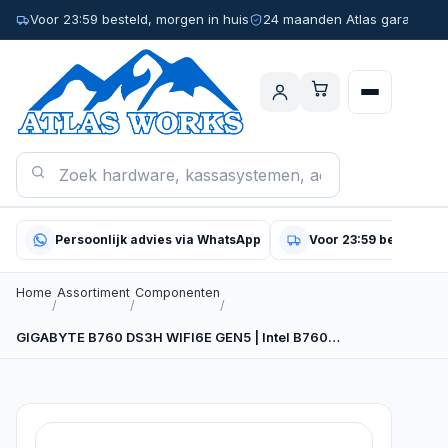
Voor 23:59 besteld, morgen in huis
24 maanden Atlas garantie
Persoonlijk advies via WhatsApp
Voor 23:59 besteld, m
Home
Assortiment
Componenten
/
/
/
GIGABYTE B760 DS3H WIFI6E GEN5 | Intel B760…