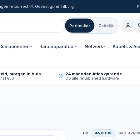
agen retourrecht
Gevestigd in Tilburg
Particulier
Zakelijk
Componenten
Randapparatuur
Netwerk
Kabels & Ac
eld, morgen in huis
24 maanden Atlas garantie
anaf €50
Op alle refurbished hardware
HP
NIEUW
SKU 9VA8