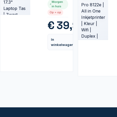
Morgen
Laptop
in huis
Tas |
Op = op
Zwart
€
39,95
In
Vergelijk
winkelwagen