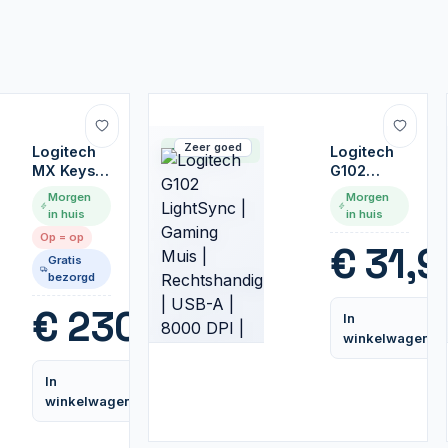
Zeer goed
Logitech
Op voorraad
Logitech
MX Keys
G102
Combo
LightSync
Morgen
Morgen
for
| Gaming
in huis
in huis
Business
Muis |
Op = op
Gen 2 |
Rechtshandig
€
31,9
Gratis
Draadloze
| USB-A |
bezorgd
Toetsenbord-
8000 DPI |
en Muis-
Wit
€
230,99
In
combo |
winkelwagen
RF /
Bluetooth
| QWERTY
In
Vergelijk
US
winkelwagen
International
| Grafiet