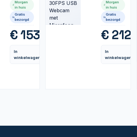
Morgen
Morgen
| All in One
USB
in huis
in huis
Inkjetprinter
Webcam
Gratis
Gratis
| Kleur |
met
bezorgd
bezorgd
Wifi |
Microfoon
Duplex |
€
153,99
€
212,
ADF
In
In
Vergelijk
winkelwagen
winkelwagen