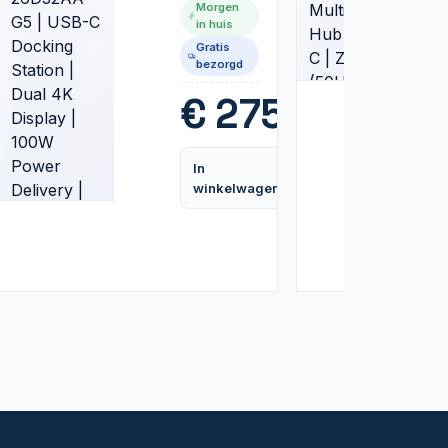
Morgen
C Docking
in huis
Station |
Gratis
Dual 4K
bezorgd
Display |
100W
99
€
275,99
Power
Delivery |
Zwart
In
Vergelijk
Vergelijk
winkelwagen