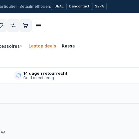
Betaalmethoden:
iDEAL
Bancontact
SEPA
cessoires
Laptop deals
Kassa
14 dagen retourrecht
Geld direct terug
0AA