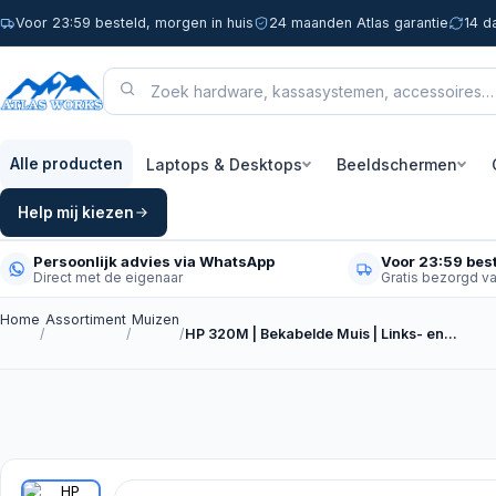
Voor 23:59 besteld, morgen in huis
24 maanden Atlas garantie
14 d
Laptops & Desktops
Beeldschermen
Alle producten
Help mij kiezen
Persoonlijk advies via WhatsApp
Voor 23:59 best
Direct met de eigenaar
Gratis bezorgd v
Home
Assortiment
Muizen
/
/
/
HP 320M | Bekabelde Muis | Links- en…