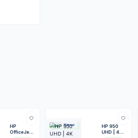
Nieuw
HP
Op voorraad
HP 950
OfficeJet
UHD | 4K
Pro 8122e
30FPS