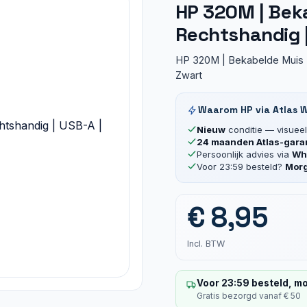
HP 320M | Beka
Rechtshandig |
HP 320M | Bekabelde Muis |
Zwart
Waarom HP via Atlas 
Nieuw
conditie — visueel 
24 maanden Atlas-gara
Persoonlijk advies via
Wha
Voor 23:59 besteld?
Morg
€
8,95
Incl. BTW
Voor 23:59 besteld, mo
Gratis bezorgd vanaf € 50