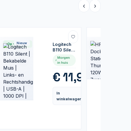
‹
›
Nieuw
Nieuw
Op voorraad
Logitech
B110 Silent
|
Morgen
Bekabelde
in huis
Muis |
Links- en
5
€
11,95
Rechtshandig
| USB-A |
1000 DPI |
In
Zwart
Vergelijk
Vergelijk
winkelwagen