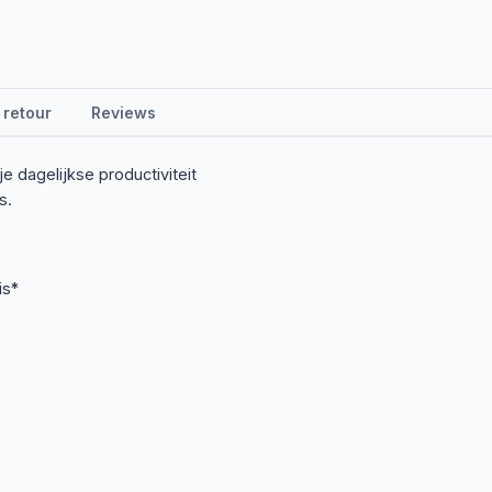
 retour
Reviews
je dagelijkse productiviteit
s.
is*