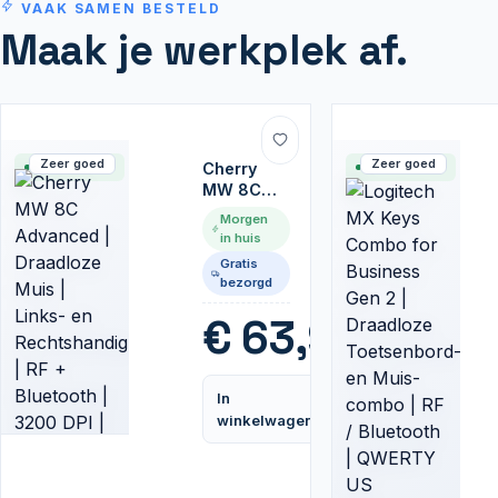
VAAK SAMEN BESTELD
Maak je werkplek af.
Zeer goed
Zeer goed
Op voorraad
Cherry
Op voorraad
MW 8C
Advanced
Morgen
|
in huis
Draadloze
Gratis
Muis |
bezorgd
Links- en
Rechtshandig
€
63,95
| RF +
Bluetooth
| 3200 DPI
In
|
Vergelijk
winkelwagen
Zwart/Grijs