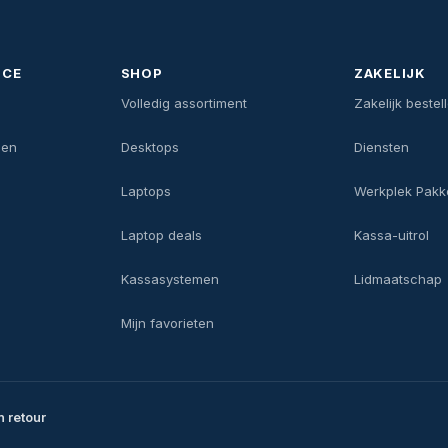
ICE
SHOP
ZAKELIJK
n
Volledig assortiment
Zakelijk bestel
gen
Desktops
Diensten
Laptops
Werkplek Pakk
Laptop deals
Kassa-uitrol
Kassasystemen
Lidmaatschap
Mijn favorieten
n retour