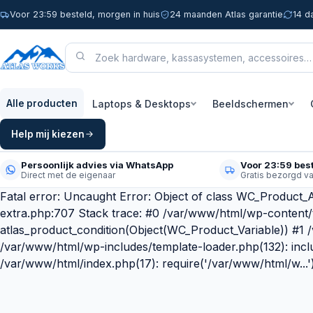
Voor 23:59 besteld, morgen in huis
24 maanden Atlas garantie
14 d
Laptops & Desktops
Beeldschermen
Alle producten
Help mij kiezen
Persoonlijk advies via WhatsApp
Voor 23:59 best
Direct met de eigenaar
Gratis bezorgd v
Fatal error: Uncaught Error: Object of class WC_Product_A
extra.php:707 Stack trace: #0 /var/www/html/wp-content
atlas_product_condition(Object(WC_Product_Variable)) #1
/var/www/html/wp-includes/template-loader.php(132): incl
/var/www/html/index.php(17): require('/var/www/html/w...