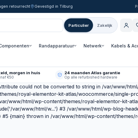
agen retourrecht
Gevestigd in Tilburg
Particulier
Zakelijk
Componenten
Randapparatuur
Netwerk
Kabels & Ac
eld, morgen in huis
24 maanden Atlas garantie
anaf €50
Op alle refurbished hardware
ttribute could not be converted to string in /var/www/htm
/themes/royal-elementor-kit-atlas/woocommerce/single-pr
 /var/www/html/wp-content/themes/royal-elementor-kit-atl
ude('/var/www/html/w...') #3 /var/www/html/wp-blog-heade
') #5 {main} thrown in /var/www/html/wp-content/themes/ro