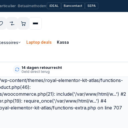
Betaalmethoden:
iDEAL
Bancontact
SEPA
cessoires
Laptop deals
Kassa
14 dagen retourrecht
Geld direct terug
l/wp-content/themes/royal-elementor-kit-atlas/functions-
oduct.php(46):
as/woocommerce.php(21): include('/var/www/html/w...') #2
r.php(19): require_once('/var/www/html/w...') #4
yal-elementor-kit-atlas/functions-extra.php on line 707