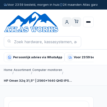
Voor 23:59 besteld, morgen in huis
24 maanden Atlas garantie
Persoonlijk advies via WhatsApp
Voor 23:59 besteld, m
Home
Assortiment
Computer monitoren
/
/
/
HP Omen 32q 31,5'' | 2560x1440 QHD IPS…