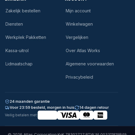
Zakelijk bestellen
Mijn account
Diensten
Winkelwagen
Werkplek Pakketten
Vergelijken
Kassa-uitrol
Over Atlas Works
Lidmaatschap
Algemene voorwaarden
Privacybeleid
24 maanden garantie
Voor 23:59 besteld, morgen in huis
14 dagen retour
Veilig betalen met:
© 2026 Atlas Corporation
·
KvK 78302727
·
BTW NL003311819B49
·