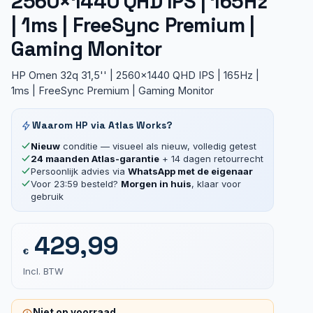
2560×1440 QHD IPS | 165Hz
| 1ms | FreeSync Premium |
Gaming Monitor
HP Omen 32q 31,5'' | 2560x1440 QHD IPS | 165Hz |
1ms | FreeSync Premium | Gaming Monitor
Waarom HP via Atlas Works?
Nieuw
conditie — visueel als nieuw, volledig getest
24 maanden Atlas-garantie
+ 14 dagen retourrecht
Persoonlijk advies via
WhatsApp met de eigenaar
Voor 23:59 besteld?
Morgen in huis
, klaar voor
gebruik
429,99
€
Incl. BTW
Niet op voorraad