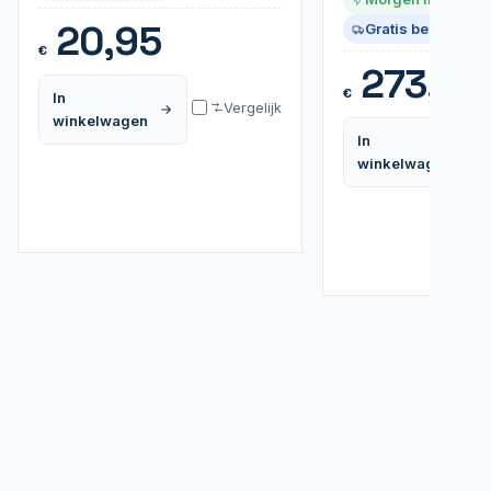
20,95
Gratis bezorgd
€
273,99
€
In
Vergelijk
winkelwagen
In
winkelwagen