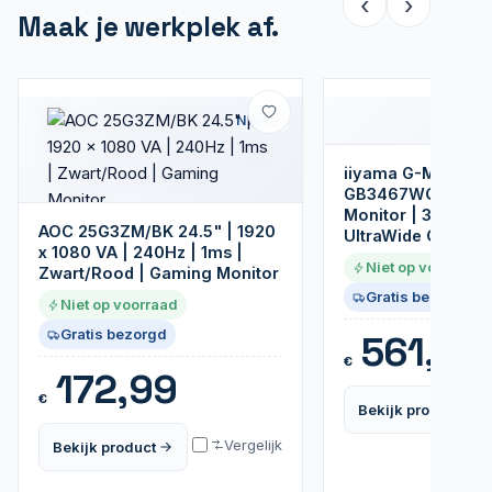
‹
›
Maak je werkplek af.
Nieuw
iiyama G-MASTER
GB3467WQSU-B5 
Monitor | 3440 x 
AOC 25G3ZM/BK 24.5" | 1920
UltraWide QHD | L
x 1080 VA | 240Hz | 1ms |
Niet op voorraad
Zwart/Rood | Gaming Monitor
Gratis bezorgd
Niet op voorraad
Gratis bezorgd
561,99
€
172,99
€
Bekijk product
Vergelijk
Bekijk product