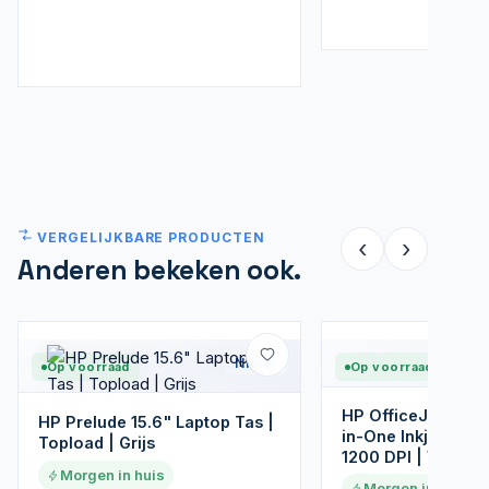
VERGELIJKBARE PRODUCTEN
‹
›
Anderen bekeken ook.
Nieuw
Op voorraad
Op voorraad
HP OfficeJet Pro 9
HP Prelude 15.6" Laptop Tas |
in-One Inkjetprint
Topload | Grijs
1200 DPI | Wi-Fi | 
Morgen in huis
Morgen in huis