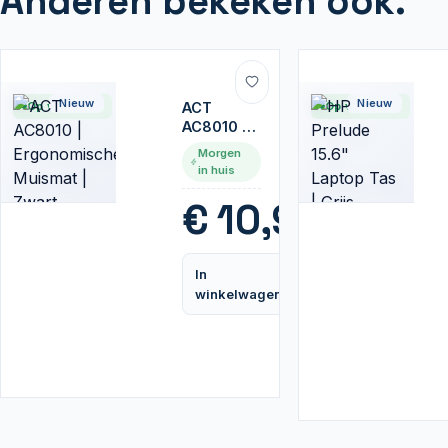
Anderen bekeken ook.
Nieuw
Nieuw
Op voorraad
ACT
Op voorraad
AC8010 |
Ergonomische
Morgen
Muismat |
in huis
Zwart
€
10,95
In
Vergelijk
winkelwagen