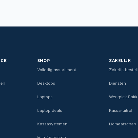
ICE
SHOP
ZAKELIJK
n
Volledig assortiment
Zakelijk bestel
gen
Desktops
Diensten
Laptops
Werkplek Pakk
Laptop deals
Kassa-uitrol
Kassasystemen
Lidmaatschap
Mijn favorieten