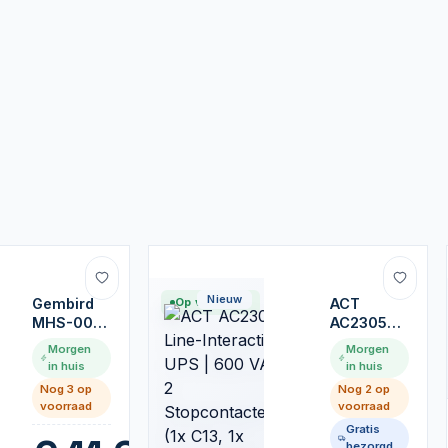
Nieuw
Gembird
Op voorraad
ACT
MHS-001 |
AC2305
Bedrade
Line-
Morgen
Morgen
On-Ear
Interactive
in huis
in huis
Headset
UPS | 600
Nog 3 op
Nog 2 op
USB-A |
VA | 2
voorraad
voorraad
Zwart
Stopcontacten
Gratis
(1x C13, 1x
bezorgd