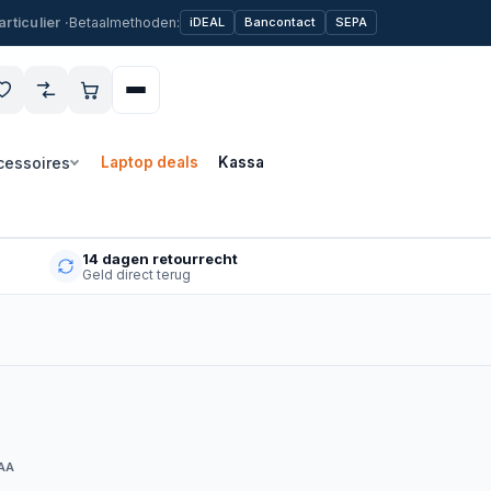
Betaalmethoden:
iDEAL
Bancontact
SEPA
cessoires
Laptop deals
Kassa
14 dagen retourrecht
Geld direct terug
AA