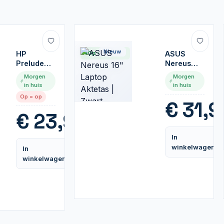
Nieuw
HP
Op voorraad
ASUS
Prelude
Nereus
15.6"
16" Laptop
Morgen
Morgen
Laptop
Aktetas |
in huis
in huis
Tas | Grijs
Zwart
Op = op
€
31,9
€
23,95
In
winkelwagen
In
Vergelijk
winkelwagen