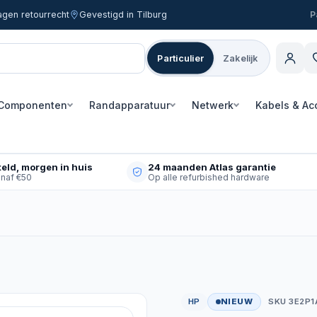
agen retourrecht
Gevestigd in Tilburg
Particulier
Zakelijk
Componenten
Randapparatuur
Netwerk
Kabels & Ac
eld, morgen in huis
24 maanden Atlas garantie
anaf €50
Op alle refurbished hardware
HP
NIEUW
SKU 3E2P1