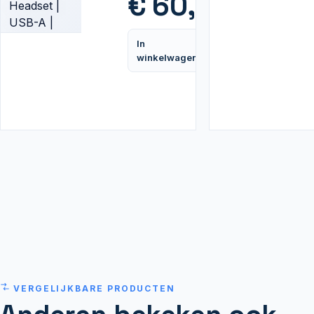
€
60,95
Zwart
In
Vergelijk
winkelwagen
VERGELIJKBARE PRODUCTEN