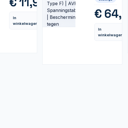
€
11,95
Type F) |
AVR
€
64,
Spanningstabilis
In
|
Vergelijk
winkelwagen
Bescherming
tegen
In
Stroomstoringe
winkelwagen