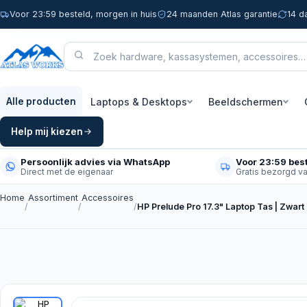
Voor 23:59 besteld, morgen in huis
24 maanden Atlas garantie
14 d
Laptops & Desktops
Beeldschermen
Alle producten
Help mij kiezen
Persoonlijk advies via WhatsApp
Voor 23:59 best
Direct met de eigenaar
Gratis bezorgd v
Home
Assortiment
Accessoires
/
/
/
HP Prelude Pro 17.3" Laptop Tas | Zwart