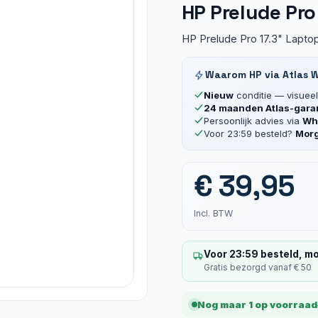
HP Prelude Pro
HP Prelude Pro 17.3" Laptop
Waarom HP via Atlas 
Nieuw
conditie — visueel 
24 maanden Atlas-gara
Persoonlijk advies via
Wha
Voor 23:59 besteld?
Morg
€
39,95
Incl. BTW
Voor 23:59 besteld, mo
Gratis bezorgd vanaf € 50
Nog maar 1 op voorraad