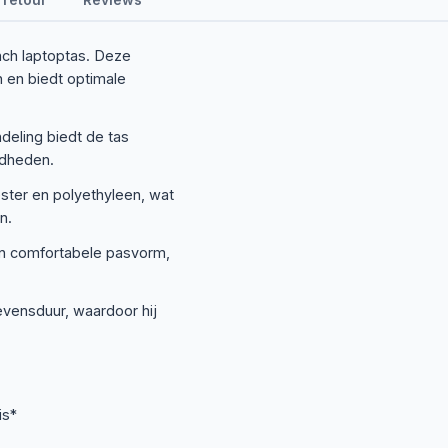
inch laptoptas. Deze
h en biedt optimale
deling biedt de tas
gdheden.
ster en polyethyleen, wat
n.
en comfortabele pasvorm,
evensduur, waardoor hij
is*