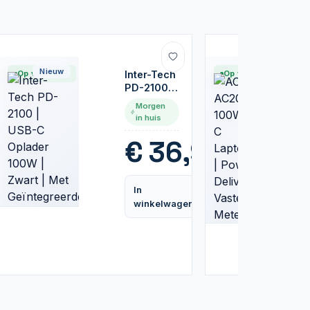
Nieuw
Nieuw
Op voorraad
Inter-Tech
Op voorraad
PD-2100 |
USB-C
Morgen
Oplader
in huis
100W |
Zwart |
5
€
36,95
Met
Geïntegreerde
Kabel
In
Vergelijk
Vergelijk
winkelwagen