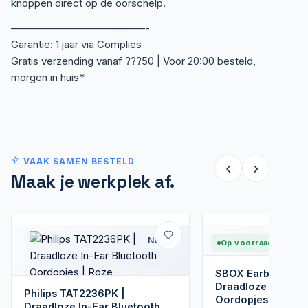
knoppen direct op de oorschelp.
—————————————-
Garantie: 1 jaar via Complies
Gratis verzending vanaf ???50 | Voor 20:00 besteld,
morgen in huis*
VAAK SAMEN BESTELD
‹
›
Maak je werkplek af.
Nieuw
Op voorraad
SBOX Earbuds EB
Draadloze In-Ear 
Philips TAT2236PK |
Oordopjes | USB-
Draadloze In-Ear Bluetooth