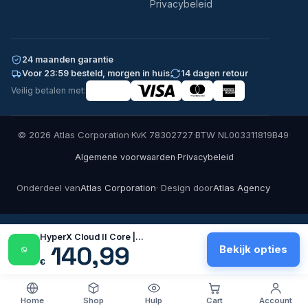
Privacybeleid
24 maanden garantie
Voor 23:59 besteld, morgen in huis
14 dagen retour
Veilig betalen met:
© 2026 Atlas Corporation
·
KvK 78302727
·
BTW NL003311819B49
·
·
Algemene voorwaarden
Privacybeleid
Onderdeel van
Atlas Corporation
· Design door
Atlas Agency
HyperX Cloud II Core |…
140,99
Bekijk opties
€
Home
Shop
Hulp
Cart
Account