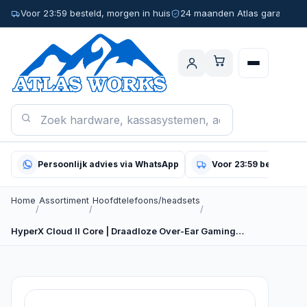
Voor 23:59 besteld, morgen in huis
24 maanden Atlas garantie
Persoonlijk advies via WhatsApp
Voor 23:59 besteld, m
Home
Assortiment
Hoofdtelefoons/headsets
/
/
/
HyperX Cloud II Core | Draadloze Over-Ear Gaming…