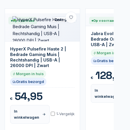
Zeer goed
Op voorraad
Op voorraad
Jabra Evolve2 40S
Bedrade On-ear he
USB-A | Zwart
HyperX Pulsefire Haste 2 |
Morgen in huis
Bedrade Gaming Muis |
Rechtshandig | USB-A |
Gratis bezorgd
26000 DPI | Zwart
128,99
Morgen in huis
€
Gratis bezorgd
In
54,95
winkelwagen
€
In
Vergelijk
winkelwagen