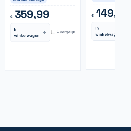
149,99
359,99
€
€
In
In
Vergelijk
winkelwagen
winkelwagen