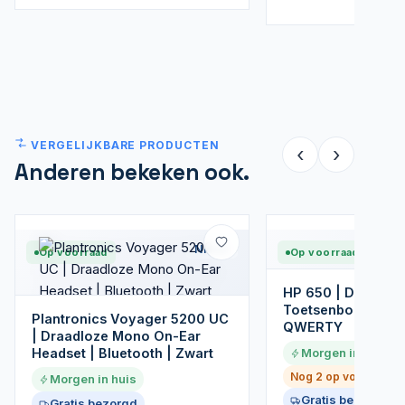
VERGELIJKBARE PRODUCTEN
‹
›
Anderen bekeken ook.
Nieuw
Op voorraad
Op voorraad
HP 650 | Draadloz
Toetsenbordcomb
Plantronics Voyager 5200 UC
QWERTY
| Draadloze Mono On-Ear
Headset | Bluetooth | Zwart
Morgen in huis
Nog 2 op voorraad
Morgen in huis
Gratis bezorgd
Gratis bezorgd