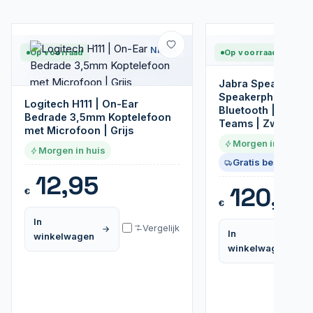
Nieuw
Op voorraad
Op voorraad
Jabra Speak 510 M
Speakerphone | U
Logitech H111 | On-Ear
Bluetooth | Voor M
Bedrade 3,5mm Koptelefoon
Teams | Zwart
met Microfoon | Grijs
Morgen in huis
Morgen in huis
Gratis bezorgd
12,95
120,99
€
€
In
Vergelijk
In
winkelwagen
winkelwagen