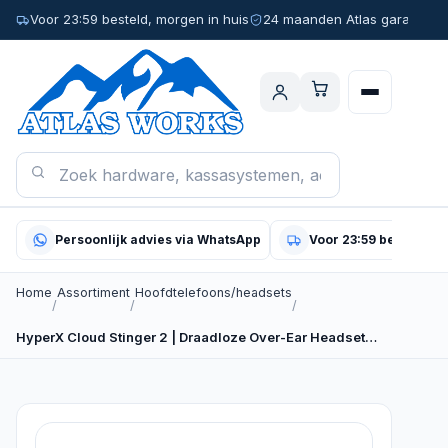
Voor 23:59 besteld, morgen in huis
24 maanden Atlas garantie
Persoonlijk advies via WhatsApp
Voor 23:59 besteld, m
Home
Assortiment
Hoofdtelefoons/headsets
/
/
/
HyperX Cloud Stinger 2 | Draadloze Over-Ear Headset…