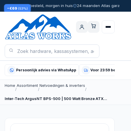
Voor 23:59 besteld, morgen in huis
24 maanden Atlas garantie
−€69
(53%)
Persoonlijk advies via WhatsApp
Voor 23:59 besteld, m
Home
Assortiment
Netvoedingen & inverters
/
/
/
Inter-Tech ArgusNT BPS-500 | 500 Watt Bronze ATX…