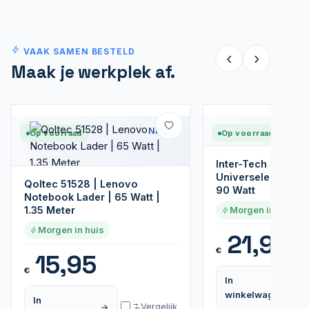
VAAK SAMEN BESTELD
‹
›
Maak je werkplek af.
Nieuw
Op voorraad
Op voorraad
Inter-Tech Sinan 
Universele Notebo
Qoltec 51528 | Lenovo
90 Watt
Notebook Lader | 65 Watt |
1.35 Meter
Morgen in huis
Morgen in huis
21,95
€
15,95
€
In
winkelwagen
In
Vergelijk