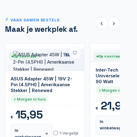
VAAK SAMEN BESTELD
‹
›
Maak je werkplek af.
Nieuw
Op voorraad
Op voorraad
Inter-Tech Sinan 
Universele Notebo
ASUS Adapter 45W | 19V 2-
90 Watt
Pin (4.5PHI) | Amerikaanse
Stekker | Renewed
Morgen in huis
Morgen in huis
21,95
€
15,95
€
In
winkelwagen
In
Vergelijk
winkelwagen