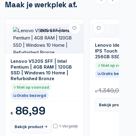
Maak je werkplek af.
Refurbished bronze
Lenovo IdeaPad 1 
IPS Touch | i5-133
256GB SSD | W11
Lenovo V520S SFF | Intel
Niet op voorraad
Pentium | 4GB RAM | 120GB
SSD | Windows 10 Home |
Gratis bezorgd
Refurbished Bronze
5
Niet op voorraad
1.349,00
€
€
Gratis bezorgd
Bekijk product
86,99
€
Vergelijk
Bekijk product