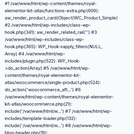
#1 /var/www/html/wp-content/themes/royal-
elementor-kit-atlas/functions-extra.php(609):
aw_render_product_card(Object(WC_Product_Simple))
#2 /var/www/html/wp-includes/class-wp-
hook.php(341): aw_render_related_rail('') #3
/var/www/html/wp-includes/class-wp-
hook.php(365): WP_Hook->apply_filters(NULL,
Array) #4 /var/www/html/wp-
includes/plugin.php(522): WP_Hook-
>do_action(Array) #5 /var/www/html/wp-
content/themes/royal-elementor-kit-
atlas/woocommerce/single-product.php(524):
do_action('woocommerce_aft...') #6
/var/www/html/wp-content/themes/royal-elementor-
kit-atlas/woocommerce.php(21):
include('/var/www/html/w...') #7 /var/www/html/wp-
includes/template-loader.php(132):
include('/var/www/html/w...') #8 /var/www/html/wp-
blog-header.php(19):