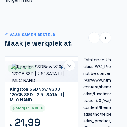
morgen in huis*
VAAK SAMEN BESTELD
‹
›
Maak je werkplek af.
Fatal error: Uncaught E
class WC_Product_Att
Nieuw
Op voorraad
not be converted to str
/var/www/html/wp-
content/themes/royal-
Kingston SSDNow V300 |
atlas/functions-extra
120GB SSD | 2.5" SATA III |
MLC NAND
trace: #0 /var/www/h
content/themes/royal-
Morgen in huis
atlas/inc/helpers.php(
21,99
atlas_product_condit
€