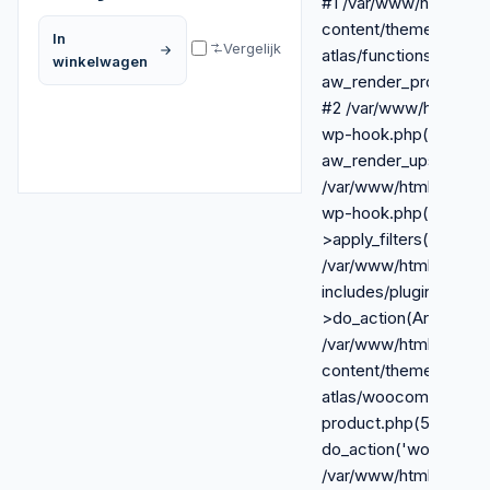
#1 /var/www/html/wp-
content/themes/royal-
In
Vergelijk
atlas/functions-extra.
winkelwagen
aw_render_product_c
#2 /var/www/html/wp-
wp-hook.php(341):
aw_render_upsells_rail
/var/www/html/wp-inc
wp-hook.php(365): 
>apply_filters(NULL, 
/var/www/html/wp-
includes/plugin.php(
>do_action(Array) #5
/var/www/html/wp-
content/themes/royal-
atlas/woocommerce/s
product.php(524):
do_action('woocommer
/var/www/html/wp-