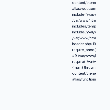
content/themes/royal-
atlas/woocommerce.p
include('/var/www/html
/var/www/html/wp-
includes/template-loa
include('/var/www/html
/var/www/html/wp-bl
header.php(19):
require_once('/var/ww
#9 /var/www/html/inde
require('/var/www/html
{main} thrown in /var
content/themes/royal-
atlas/functions-extra.