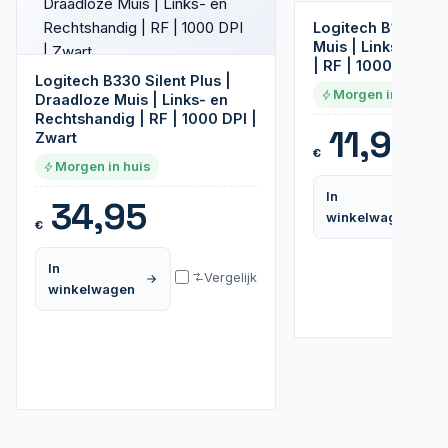
Logitech B170 | D
Muis | Links- en 
| RF | 1000 DPI | 
Logitech B330 Silent Plus |
Morgen in huis
Draadloze Muis | Links- en
Rechtshandig | RF | 1000 DPI |
11,95
Zwart
€
Morgen in huis
In
34,95
winkelwagen
€
In
Vergelijk
winkelwagen