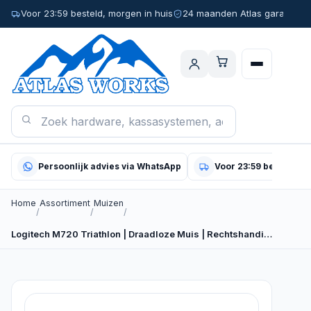
Voor 23:59 besteld, morgen in huis
24 maanden Atlas garantie
Persoonlijk advies via WhatsApp
Voor 23:59 besteld, m
Home
Assortiment
Muizen
/
/
/
Logitech M720 Triathlon | Draadloze Muis | Rechtshandig…