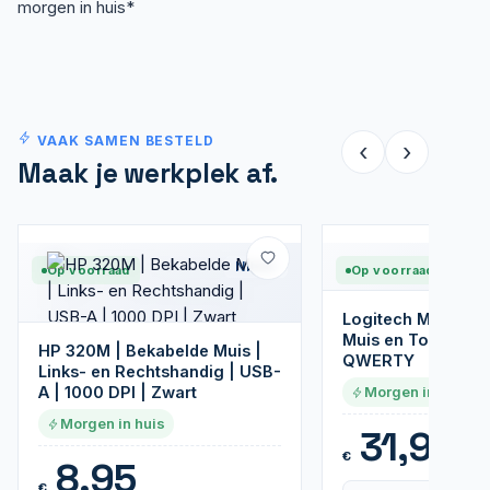
morgen in huis*
VAAK SAMEN BESTELD
‹
›
Maak je werkplek af.
Nieuw
Op voorraad
Op voorraad
Logitech MK235 |
Muis en Toetsenb
HP 320M | Bekabelde Muis |
QWERTY
Links- en Rechtshandig | USB-
A | 1000 DPI | Zwart
Morgen in huis
Morgen in huis
31,95
€
8,95
€