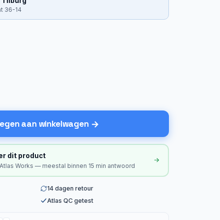
 Tilburg
at 36-14
egen aan winkelwagen
er dit product
 Atlas Works — meestal binnen 15 min antwoord
14 dagen retour
Atlas QC getest