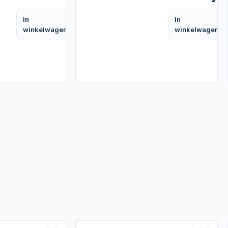
| CPU
In
In
Vergelijk
winkelwagen
winkelwagen