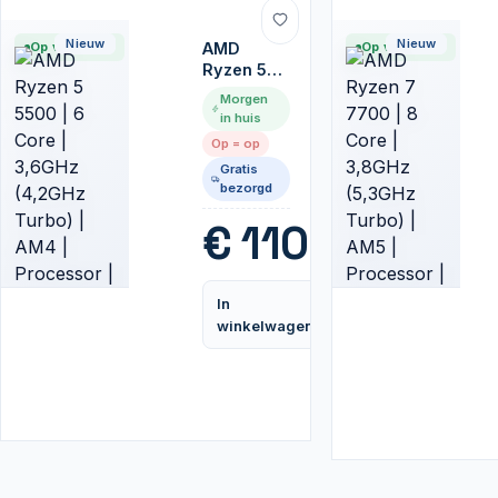
Nieuw
Nieuw
Op voorraad
AMD
Op voorraad
Ryzen 5
5500 | 6
Morgen
Core |
in huis
3,6GHz
Op = op
(4,2GHz
Gratis
Turbo) |
bezorgd
AM4 |
Processor
€
110,99
| CPU
In
Vergelijk
winkelwagen