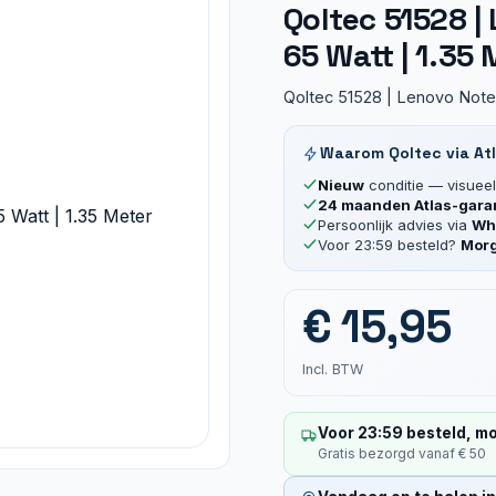
Qoltec 51528 |
65 Watt | 1.35
Qoltec 51528 | Lenovo Note
Waarom Qoltec via At
Nieuw
conditie — visueel 
24 maanden Atlas-gara
Persoonlijk advies via
Wha
Voor 23:59 besteld?
Morg
€
15,95
Incl. BTW
Voor 23:59 besteld, mo
Gratis bezorgd vanaf € 50