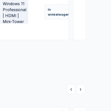
11
Professional
In
| HDMI |
Vergelijk
Vergelijk
winkelwagen
Mini-
Tower
Behuizing
‹
›