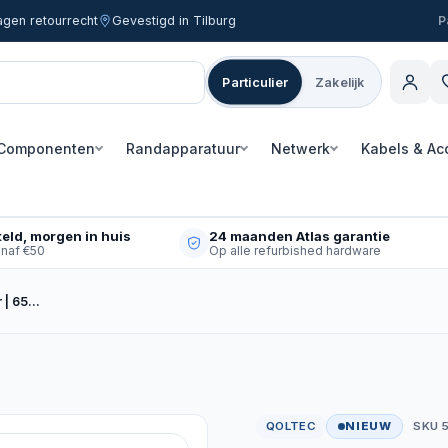
agen retourrecht
Gevestigd in Tilburg
Particulier
Zakelijk
Componenten
Randapparatuur
Netwerk
Kabels & Ac
eld, morgen in huis
24 maanden Atlas garantie
anaf €50
Op alle refurbished hardware
r | 65…
QOLTEC
NIEUW
SKU 