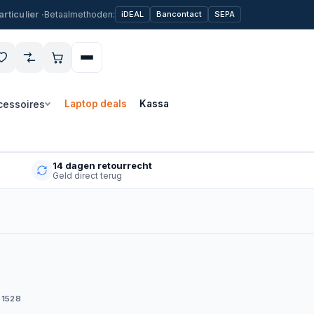
Betaalmethoden:
iDEAL
Bancontact
SEPA
cessoires
Laptop deals
Kassa
14 dagen retourrecht
Geld direct terug
51528