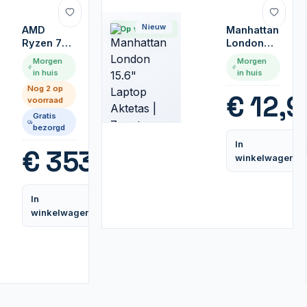
Nieuw
AMD
Op voorraad
Manhattan
Ryzen 7
London
7700 | 8
15.6"
Morgen
Morgen
Core |
Laptop
in huis
in huis
3,8GHz
Aktetas |
Nog 2 op
(5,3GHz
Zwart
€
12,9
voorraad
Turbo) |
Gratis
AM5 |
bezorgd
Processor
In
| CPU
€
353,99
winkelwagen
In
Vergelijk
winkelwagen