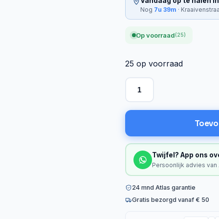
Vandaag op te halen in
Nog
7u 39m
· Kraaivenstra
Op voorraad
(25)
25 op voorraad
Toevo
Twijfel? App ons ov
Persoonlijk advies van
24 mnd Atlas garantie
Gratis bezorgd vanaf € 50