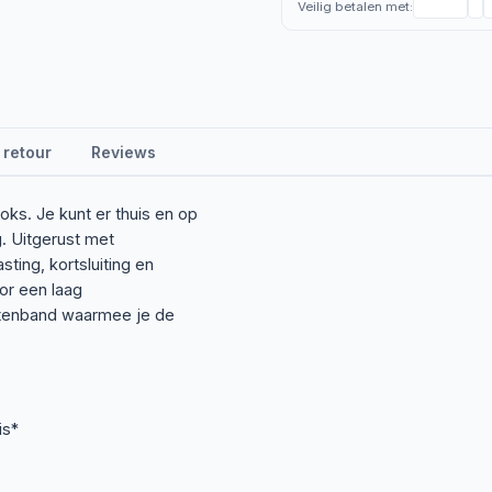
Veilig betalen met:
 retour
Reviews
ks. Je kunt er thuis en op
g. Uitgerust met
ting, kortsluiting en
oor een laag
ittenband waarmee je de
is*