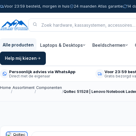
Voor 23:59 besteld, morgen in huis
24 maanden Atlas garantie
14 d
Laptops & Desktops
Beeldschermen
Alle producten
Help mij kiezen
Persoonlijk advies via WhatsApp
Voor 23:59 best
Direct met de eigenaar
Gratis bezorgd v
Home
Assortiment
Componenten
/
/
/
Qoltec 51528 | Lenovo Notebook Lade