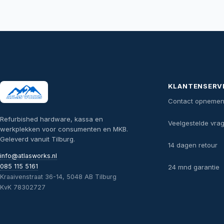
KLANTENSERV
Contact opneme
Refurbished hardware, kassa en
Veelgestelde vra
werkplekken voor consumenten en MKB.
Geleverd vanuit Tilburg.
14 dagen retour
info@atlasworks.nl
085 115 5161
24 mnd garantie
Kraaivenstraat 36-14, 5048 AB Tilburg
KvK 78302727