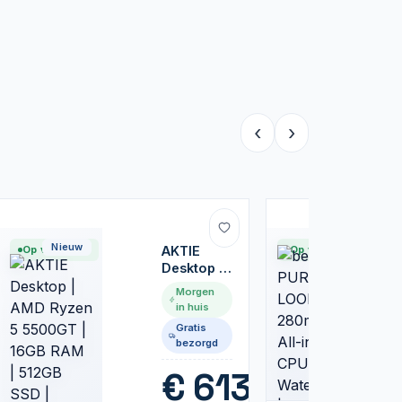
‹
›
Nieuw
Nieuw
Op voorraad
AKTIE
Op voorraad
Desktop |
AMD
Morgen
Ryzen 5
in huis
5500GT |
Gratis
16GB RAM
bezorgd
| 512GB
SSD |
95
€
613,99
Windows