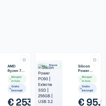
Nieuw
AMD
Op voorraad
Silicon
Ryzen 7
Power
5700G | 8
PC60 |
Morgen
Morgen
Core |
Externe
in huis
in huis
3,8GHz
SSD |
Gratis
Gratis
(4,6GHz
256GB |
bezorgd
bezorgd
Turbo) |
USB 3.2
AM4 |
Gen 2
€
253,99
€
95,
Processor