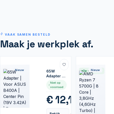
VAAK SAMEN BESTELD
Maak je werkplek af.
Nieuw
Nieuw
65W
Op voorraad
Adapter |
Voor
Niet op
ASUS
voorraad
B400A |
Center Pin
€
12,10
(19V
3.42A) |
Zwart
Bekijk