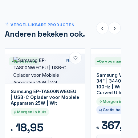
VERGELIJKBARE PRODUCTEN
‹
›
Anderen bekeken ook.
Nieuw
Op voorraad
Op voorraad
Samsung ViewFin
34" | 3440x1440 
100Hz | Windows H
Samsung EP-TA800NWEGEU
Curved Ultrawide 
| USB-C Oplader voor Mobiele
Morgen in huis
Apparaten 25W | Wit
Gratis bezorgd
Morgen in huis
367,99
18,95
€
€