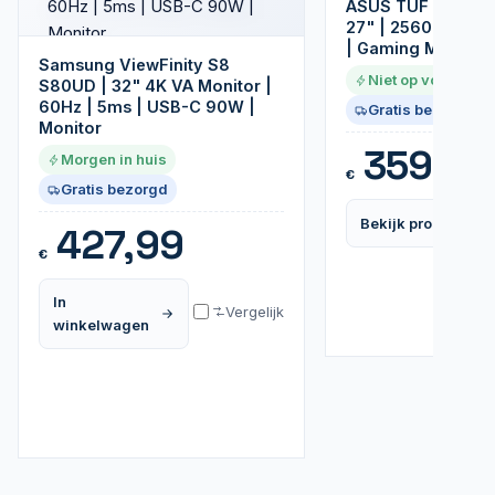
ASUS TUF Gamin
27" | 2560 x 1440
| Gaming Monitor
Samsung ViewFinity S8
Niet op voorraad
S80UD | 32" 4K VA Monitor |
60Hz | 5ms | USB-C 90W |
Gratis bezorgd
Monitor
359,99
Morgen in huis
€
Gratis bezorgd
Bekijk product
427,99
€
In
Vergelijk
winkelwagen