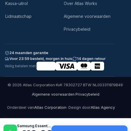
Kassa-uitrol
Over Atlas Works
Lidmaatschap
Algemene voorwaarden
Privacybeleid
24 maanden garantie
Voor 23:59 besteld, morgen in huis
14 dagen retour
Veilig betalen met:
© 2026 Atlas Corporation
·
KvK 78302727
·
BTW NL003311819B49
·
·
Algemene voorwaarden
Privacybeleid
Onderdeel van
Atlas Corporation
· Design door
Atlas Agency
Samsung Essential S30GD 24'' |…