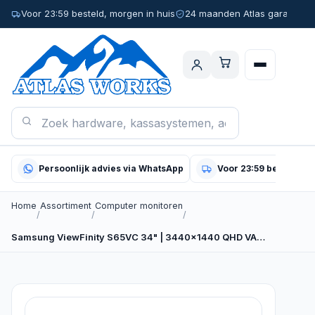
Voor 23:59 besteld, morgen in huis
24 maanden Atlas garantie
Persoonlijk advies via WhatsApp
Voor 23:59 besteld, m
Home
Assortiment
Computer monitoren
/
/
/
Samsung ViewFinity S65VC 34" | 3440x1440 QHD VA…