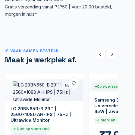
Gratis verzending vanaf ???50 | Voor 20:00 besteld,
morgen in huis*
VAAK SAMEN BESTELD
‹
›
Maak je werkplek af.
Nieuw
Op voorraad
Samsung EP-T4511
Universele USB-C
LG 29BN650-B 29'' |
45W | Zwart | Sne
2560x1080 AH-IPS | 75Hz |
Ultrawide Monitor
Morgen in huis
Niet op voorraad