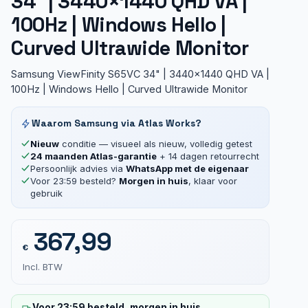
34″ | 3440×1440 QHD VA |
100Hz | Windows Hello |
Curved Ultrawide Monitor
Samsung ViewFinity S65VC 34" | 3440x1440 QHD VA |
100Hz | Windows Hello | Curved Ultrawide Monitor
Waarom Samsung via Atlas Works?
Nieuw
conditie — visueel als nieuw, volledig getest
24 maanden Atlas-garantie
+ 14 dagen retourrecht
Persoonlijk advies via
WhatsApp met de eigenaar
Voor 23:59 besteld?
Morgen in huis
, klaar voor
gebruik
367,99
€
Incl. BTW
Voor 23:59 besteld, morgen in huis