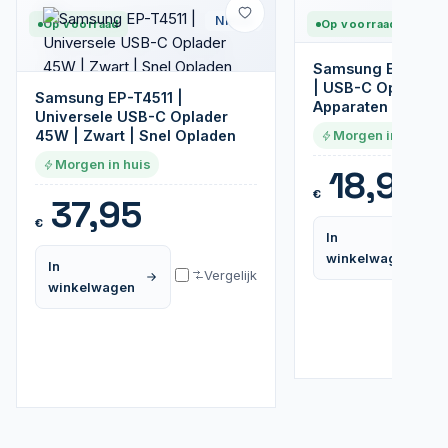
Nieuw
Op voorraad
Op voorraad
Samsung EP-TA
| USB-C Oplader v
Samsung EP-T4511 |
Apparaten 25W | W
Universele USB-C Oplader
45W | Zwart | Snel Opladen
Morgen in huis
Morgen in huis
18,95
€
37,95
€
In
winkelwagen
In
Vergelijk
winkelwagen