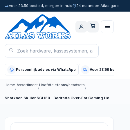
Voor 23:59 besteld, morgen in huis
24 maanden Atlas garantie
Persoonlijk advies via WhatsApp
Voor 23:59 besteld, m
Home
Assortiment
Hoofdtelefoons/headsets
/
/
/
Sharkoon Skiller SGH30 | Bedrade Over-Ear Gaming Headset…