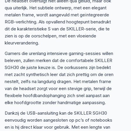
De headset overtuigt niet alleen qua geluid, maar ook
qua uiterlijk. Het subtiele ontwerp, met een elegant
metalen frame, wordt aangevuld met geïntegreerde
RGB-verlichting. Als opvallend hoogtepunt benadrukt
dit de karakteristieke S van de SKILLER-serie, die te
zien is op de oorschelpen, met een vloeiende
kleurverandering.
Gamers die urenlang intensieve gaming-sessies willen
beleven, zullen merken dat de comfortabele SKILLER
SGH30 de juiste keuze is. De oorkussens zijn bedekt
met zacht synthetisch leer dat zich prettig om de oren
nestelt, zelfs na langdurig dragen. Het metalen frame
van de headset zorgt voor een stevige grip, terwijl de
flexibele hoofdbandophanging zich snel aanpast aan
elke hoofdgrootte zonder handmatige aanpassing.
Dankzij de USB-aansluiting kan de SKILLER SGH30
eenvoudig worden aangesloten op pc’s of notebooks
en is hij direct klaar voor gebruik. Met een lengte van