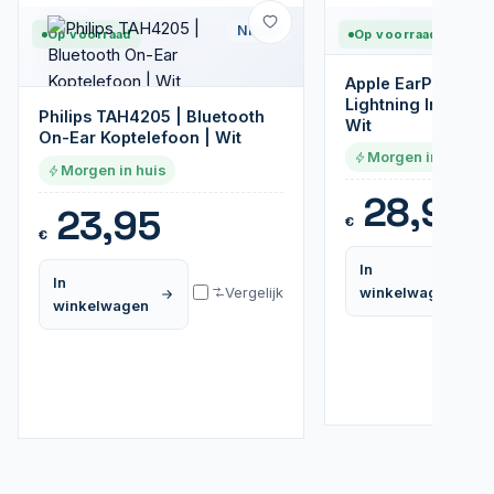
Nieuw
Op voorraad
Op voorraad
Apple EarPods | B
Lightning In-Ear O
Philips TAH4205 | Bluetooth
Wit
On-Ear Koptelefoon | Wit
Morgen in huis
Morgen in huis
28,95
23,95
€
€
In
In
Vergelijk
winkelwagen
winkelwagen