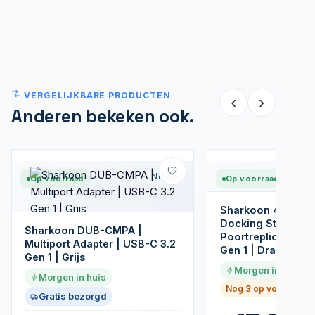
VERGELIJKBARE PRODUCTEN
‹
›
Anderen bekeken ook.
Nieuw
Op voorraad
Op voorraad
Sharkoon 404495
Docking Station &
Sharkoon DUB-CMPA |
Poortreplicator | 
Multiport Adapter | USB-C 3.2
Gen 1 | Draadloos 
Gen 1 | Grijs
Morgen in huis
Morgen in huis
Nog 3 op voorraad
Gratis bezorgd