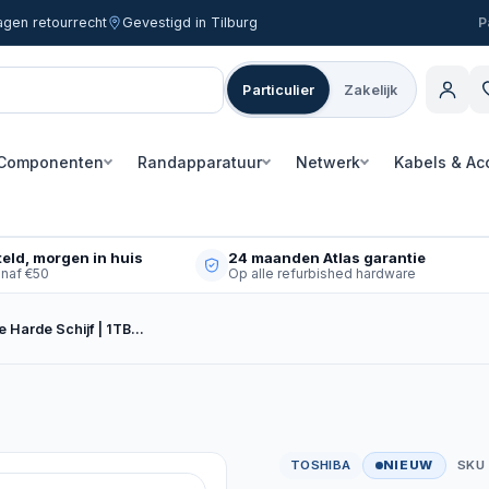
agen retourrecht
Gevestigd in Tilburg
Particulier
Zakelijk
Componenten
Randapparatuur
Netwerk
Kabels & Ac
eld, morgen in huis
24 maanden Atlas garantie
anaf €50
Op alle refurbished hardware
e Harde Schijf | 1TB…
TOSHIBA
NIEUW
SKU