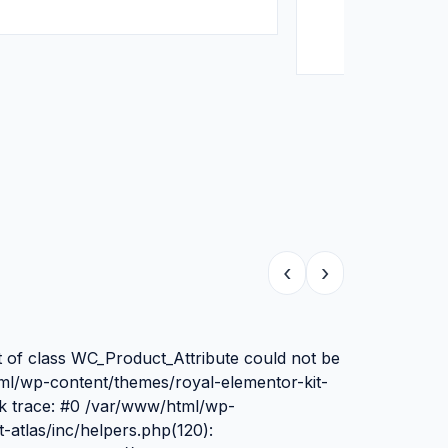
‹
›
t of class WC_Product_Attribute could not be
tml/wp-content/themes/royal-elementor-kit-
ck trace: #0 /var/www/html/wp-
-atlas/inc/helpers.php(120):