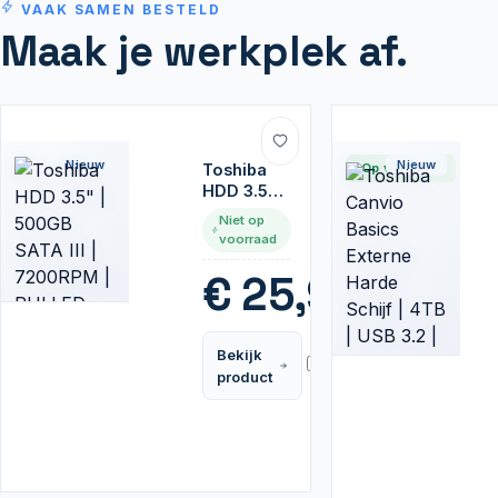
VAAK SAMEN BESTELD
Maak je werkplek af.
Nieuw
Nieuw
Toshiba
Op voorraad
HDD 3.5" |
500GB
Niet op
SATA III |
voorraad
7200RPM
| PULLED
€
25,99
Bekijk
Vergelijk
product