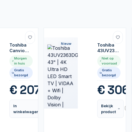
Nieuw
Toshiba
Toshiba
Canvio
43UV2363DG
Basics
43" | 4K
Morgen
Niet op
Externe
Ultra HD
in huis
voorraad
Harde
LED Smart
Gratis
Gratis
Schijf |
TV |
bezorgd
bezorgd
4TB | USB
VIDAA +
3.2 | Zwart
Wifi |
€
207,99
€
306
Dolby
Vision |
50Hz
In
Bekijk
Vergelijk
winkelwagen
product