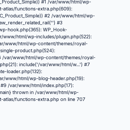
C_Product_Simple)) #1 /var/www/html/wp-
-atlas/functions-extra.php(609):
C_Product_Simple)) #2 /var/www/html/wp-
w_render_related_rail('') #3
-wp-hook.php(365): WP_Hook-
ar/www/html/wp-includes/plugin.php(522):
ar/www/html/wp-content/themes/royal-
single-product.php(524):
#6 /var/www/html/wp-content/themes/royal-
hp(21): include('/var/www/html/w...') #7
e-loader.php(132):
/var/www/html/wp-blog-header.php(19):
) #9 /var/www/html/index.php(17):
 {main} thrown in /var/www/html/wp-
-atlas/functions-extra.php on line 707