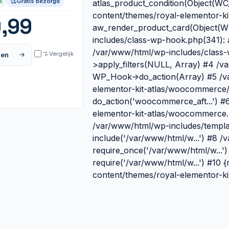
s
Gratis bezorgd
atlas_product_condition(Object(W
content/themes/royal-elementor-kit
,99
aw_render_product_card(Object(W
includes/class-wp-hook.php(341): a
/var/www/html/wp-includes/class
Vergelijk
gen
>apply_filters(NULL, Array) #4 /v
WP_Hook->do_action(Array) #5 /v
elementor-kit-atlas/woocommerce/
do_action('woocommerce_aft...') 
elementor-kit-atlas/woocommerce.p
/var/www/html/wp-includes/templat
include('/var/www/html/w...') #8 
require_once('/var/www/html/w...'
require('/var/www/html/w...') #10
content/themes/royal-elementor-kit