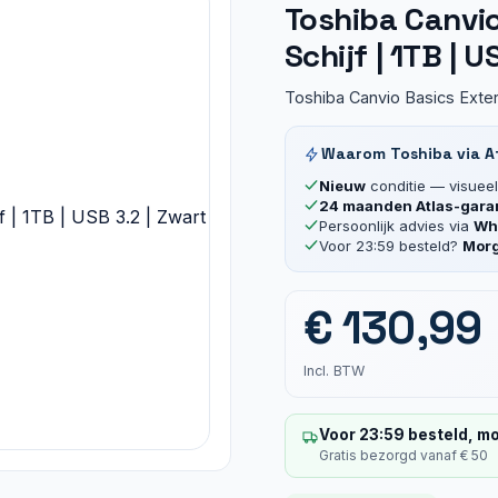
Toshiba Canvi
Schijf | 1TB | U
Toshiba Canvio Basics Exter
Waarom Toshiba via A
Nieuw
conditie — visueel 
24 maanden Atlas-gara
Persoonlijk advies via
Wha
Voor 23:59 besteld?
Morg
€
130,99
Incl. BTW
Voor 23:59 besteld, mo
Gratis bezorgd vanaf € 50