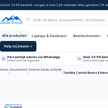
Voor 23:59 besteld, morgen in huis
24 maanden Atlas garantie
14 d
Laptops & Desktops
Beeldschermen
Alle producten
Help mij kiezen
Persoonlijk advies via WhatsApp
Voor 23:59 best
Direct met de eigenaar
Gratis bezorgd v
Home
Assortiment
Externe harde schijven
/
/
/
Toshiba Canvio Basics Extern