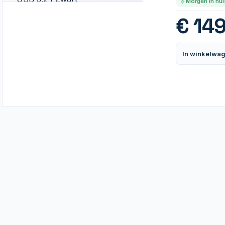
Morgen in hui
€
149
In winkelwa