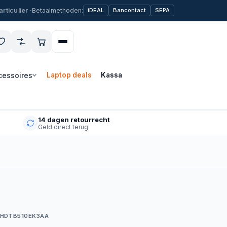
Betaalmethoden:
iDEAL
Bancontact
SEPA
cessoires
Laptop deals
Kassa
14 dagen retourrecht
Geld direct terug
 HDTB510EK3AA