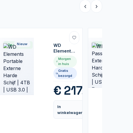
‹
›
Nieuw
Nieuw
Op voorraad
WD
Op voorraad
Elements
Portable
Morgen
Externe
in huis
Harde
Gratis
Schijf |
bezorgd
4TB | USB
3.0 | Zwart
,99
€
217,99
In
Vergelijk
Vergelijk
winkelwagen