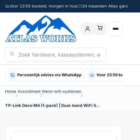
Voor 23:59 besteld, morgen in huis
24 maanden Atlas garantie
Persoonlijk advies via WhatsApp
Voor 23:59 besteld, m
Home
Assortiment
Mesh-wifi-systemen
/
/
/
TP-Link Deco M4 (1-pack) | Dual-band WiFi 5…