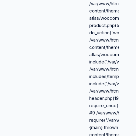
/var/www/html/wp-
content/themes/royal-
atlas/woocommerce/s
product.php(524):
do_action('woocommer
/var/www/html/wp-
content/themes/royal-
atlas/woocommerce.p
include('/var/www/html
/var/www/html/wp-
includes/template-loa
include('/var/www/html
/var/www/html/wp-bl
header.php(19):
require_once('/var/ww
#9 /var/www/html/inde
require('/var/www/html
{main} thrown in /var
content/themes/royal-