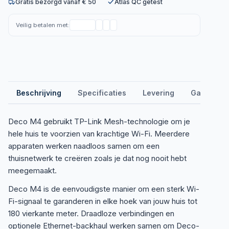
Gratis bezorgd vanaf € 50
Atlas QC getest
Veilig betalen met:
Beschrijving
Specificaties
Levering
Garantie &
Deco M4 gebruikt TP-Link Mesh-technologie om je
hele huis te voorzien van krachtige Wi-Fi. Meerdere
apparaten werken naadloos samen om een
thuisnetwerk te creëren zoals je dat nog nooit hebt
meegemaakt.
Deco M4 is de eenvoudigste manier om een sterk Wi-
Fi-signaal te garanderen in elke hoek van jouw huis tot
180 vierkante meter. Draadloze verbindingen en
optionele Ethernet-backhaul werken samen om Deco-