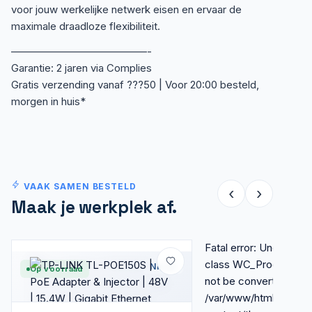
voor jouw werkelijke netwerk eisen en ervaar de
maximale draadloze flexibiliteit.
—————————————-
Garantie: 2 jaren via Complies
Gratis verzending vanaf ???50 | Voor 20:00 besteld,
morgen in huis*
VAAK SAMEN BESTELD
‹
›
Maak je werkplek af.
Fatal error: Uncaught E
class WC_Product_Att
Nieuw
Op voorraad
not be converted to str
/var/www/html/wp-