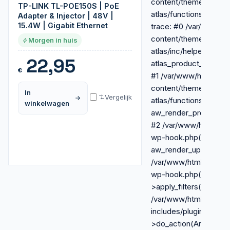
content/themes/royal-
TP-LINK TL-POE150S | PoE
atlas/functions-extra
Adapter & Injector | 48V |
15.4W | Gigabit Ethernet
trace: #0 /var/www/h
content/themes/royal-
Morgen in huis
atlas/inc/helpers.php(
22,95
atlas_product_condit
€
#1 /var/www/html/wp-
content/themes/royal-
In
Vergelijk
atlas/functions-extra.
winkelwagen
aw_render_product_c
#2 /var/www/html/wp-
wp-hook.php(341):
aw_render_upsells_rail
/var/www/html/wp-inc
wp-hook.php(365): 
>apply_filters(NULL, 
/var/www/html/wp-
includes/plugin.php(
>do_action(Array) #5