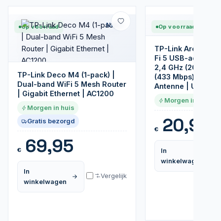
Nieuw
Op voorraad
Op voorraad
TP-Link Archer T2
Fi 5 USB-adapter 
2,4 GHz (200 Mbps
TP-Link Deco M4 (1-pack) |
(433 Mbps) | 5 dBi
Dual-band WiFi 5 Mesh Router
Antenne | USB 2.0
| Gigabit Ethernet | AC1200
Morgen in huis
Morgen in huis
20,95
Gratis bezorgd
€
69,95
€
In
winkelwagen
In
Vergelijk
winkelwagen