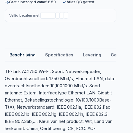
Gratis bezorgd vanaf € 50
Atlas QC getest
Veilig betalen met:
Beschrijving
Specificaties
Levering
Garantie &
TP-Link AC1750 Wi-Fi. Soort: Netwerkrepeater,
Overdrachtssnelheid: 1750 Mbit/s, Ethernet LAN, data-
overdrachtsnelheden: 10,100,1000 Mbit/s. Soort
antenne: Extern. Interfacetype Ethernet LAN: Gigabit
Ethernet, Bekabelingstechnologie: 10/100/1000Base-
T(X), Netwerkstandaard: IEEE 802.11a, IEEE 802.11ac,
IEEE 802.11b, IEEE 802.11g, IEEE 802.11n, IEEE 802.3,
IEEE 802.3ab,…. Kleur van het product: Wit, Land van
herkomst: China, Certificering: CE, FCC. AC-