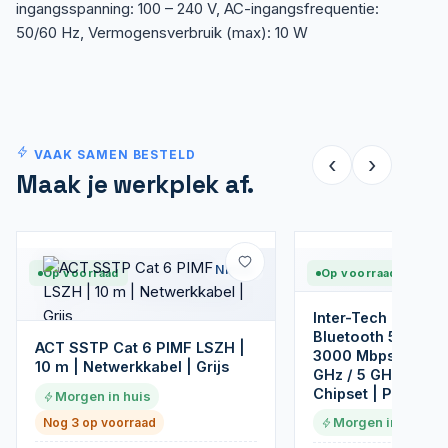
ingangsspanning: 100 – 240 V, AC-ingangsfrequentie:
50/60 Hz, Vermogensverbruik (max): 10 W
VAAK SAMEN BESTELD
‹
›
Maak je werkplek af.
Nieuw
Op voorraad
Op voorraad
Inter-Tech DMG-35
Bluetooth 5.0 PCIe
ACT SSTP Cat 6 PIMF LSZH |
3000 Mbps | Dual-
10 m | Netwerkkabel | Grijs
GHz / 5 GHz) | Int
Chipset | PCIe x1
Morgen in huis
Morgen in huis
Nog 3 op voorraad