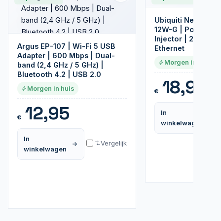
Ubiquiti Networks
12W-G | PoE Adapt
Injector | 24V | 12
Argus EP-107 | Wi-Fi 5 USB
Ethernet
Adapter | 600 Mbps | Dual-
Morgen in huis
band (2,4 GHz / 5 GHz) |
Bluetooth 4.2 | USB 2.0
18,95
Morgen in huis
€
12,95
In
€
winkelwagen
In
Vergelijk
winkelwagen