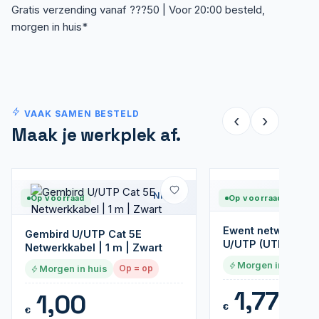
Gratis verzending vanaf ???50 | Voor 20:00 besteld,
morgen in huis*
VAAK SAMEN BESTELD
‹
›
Maak je werkplek af.
Nieuw
Op voorraad
Op voorraad
Ewent netwerkkabe
Gembird U/UTP Cat 5E
U/UTP (UTP) | 3 m 
Netwerkkabel | 1 m | Zwart
Morgen in huis
Morgen in huis
Op = op
1,77
1,00
€
€