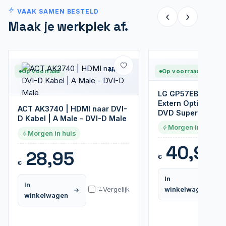
VAAK SAMEN BESTELD
‹
›
Maak je werkplek af.
Nieuw
Op voorraad
Op voorraad
LG GP57EB40.AHL
Extern Optisch Schi
ACT AK3740 | HDMI naar DVI-
DVD Super Multi D
D Kabel | A Male - DVI-D Male
Morgen in huis
Morgen in huis
40,95
28,95
€
€
In
In
Vergelijk
winkelwagen
winkelwagen