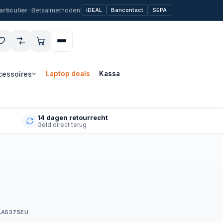
Betaalmethoden:
iDEAL
Bancontact
SEPA
cessoires
Laptop deals
Kassa
14 dagen retourrecht
Geld direct terug
LA5375EU