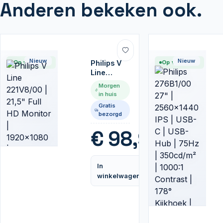
Anderen bekeken ook.
Nieuw
Nieuw
Op voorraad
Philips V
Op voorraad
Line
221V8/00
Morgen
| 21,5" Full
in huis
HD
Gratis
Monitor |
bezorgd
1920x1080
| Zwart
€
98,95
In
Vergelijk
winkelwagen