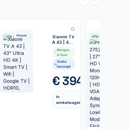
Nieuw
Nieuw
Op voorraad
Xiaomi TV
Op voorraad
A 43 | 43"
Ultra HD
Morgen
4K | Smart
in huis
TV | Wifi |
Gratis
Google TV
5
bezorgd
| HDR10,
HLG |
€
394,99
60Hz
Vergelijk
In
Vergelijk
winkelwagen