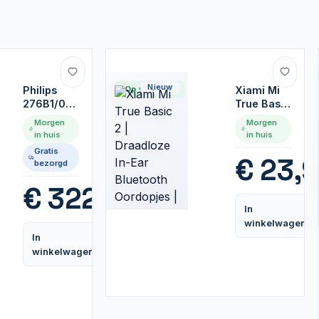
Nieuw
Philips
Op voorraad
Xiami Mi
276B1/00
True Basic
27" |
2 |
Morgen
Morgen
2560x1440
Draadloze
in huis
in huis
IPS | USB-
In-Ear
Gratis
C | USB-
Bluetooth
€
23,9
bezorgd
Hub |
Oordopjes
75Hz |
| Zwart
€
322,99
350cd/m²
In
| 1000:1
winkelwagen
Contrast |
In
178°
Vergelijk
winkelwagen
Kijkhoek |
Monitor