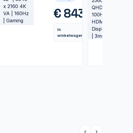
| Gaming
Monitor
,99
€
843,99
In
Vergelijk
Vergelijk
winkelwagen
‹
›