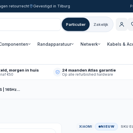
agen retourrecht
Gevestigd in Tilburg
Particulier
Zakelijk
Componenten
Randapparatuur
Netwerk
Kabels & Ac
eld, morgen in huis
24 maanden Atlas garantie
anaf €50
Op alle refurbished hardware
PS | 165Hz…
XIAOMI
NIEUW
SKU E