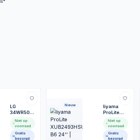
is*
Nieuw
​LG
Iiyama
34WR50QK-
ProLite
B 34'' |
XUB2493HSU-
Niet op
Niet op
3440x1440
B6 24'' |
voorraad
voorraad
VA | 100Hz
1920x1080
Gratis
Gratis
| HDR10 |
IPS |
bezorgd
bezorgd