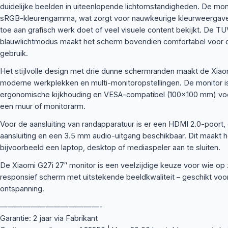
duidelijke beelden in uiteenlopende lichtomstandigheden. De mo
sRGB-kleurengamma, wat zorgt voor nauwkeurige kleurweergave –
toe aan grafisch werk doet of veel visuele content bekijkt. De TU
blauwlichtmodus maakt het scherm bovendien comfortabel voor de
gebruik.
Het stijlvolle design met drie dunne schermranden maakt de Xiao
moderne werkplekken en multi-monitoropstellingen. De monitor i
ergonomische kijkhouding en VESA-compatibel (100×100 mm) voor
een muur of monitorarm.
Voor de aansluiting van randapparatuur is er een HDMI 2.0-poort, 
aansluiting en een 3.5 mm audio-uitgang beschikbaar. Dit maakt
bijvoorbeeld een laptop, desktop of mediaspeler aan te sluiten.
De Xiaomi G27i 27″ monitor is een veelzijdige keuze voor wie op z
responsief scherm met uitstekende beeldkwaliteit – geschikt voo
ontspanning.
—————————————-
Garantie: 2 jaar via Fabrikant