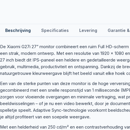
Beschrijving
Specificaties
Levering
Garantie &
De Xiaomi G27i 27” monitor combineert een ruim Full HD-scherm
een strak, modern ontwerp. Met een resolutie van 1920 x 1080 e
27 inch biedt dit IPS-paneel een heldere en gedetailleerde weerga
gebruik, multimedia, productiviteit en ontspanning. Dankzij de br
natuurgetrouwe kleurweergave blijft het beeld vanuit elke hoek c
Een van de sterke punten van deze monitor is de hoge verversin
gecombineerd met een snelle responstijd van 1 milliseconde (M
zorgen voor vloeiende overgangen en minimale vertraging, wat pret
beeldwisselingen – of je nu een video bewerkt, door je documente
spelletje speelt. Adaptive Sync-technologie voorkomt beeldsche
je altijd profiteert van een soepele weergave.
Met een helderheid van 250 cd/m² en een contrastverhouding van