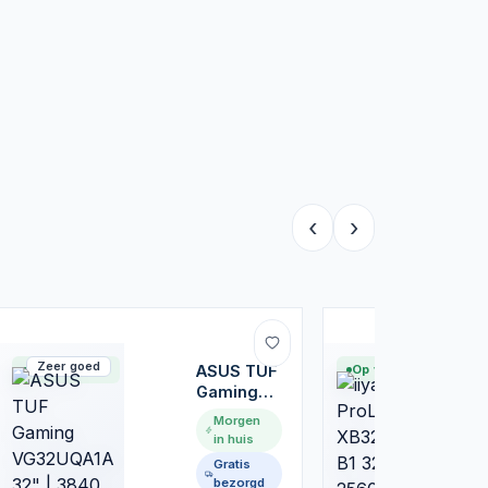
‹
›
Zeer goed
Nieuw
Op voorraad
ASUS TUF
Op voorraad
Gaming
VG32UQA1A
Morgen
32" | 3840
in huis
x 2160 4K
Gratis
VA | 160Hz
bezorgd