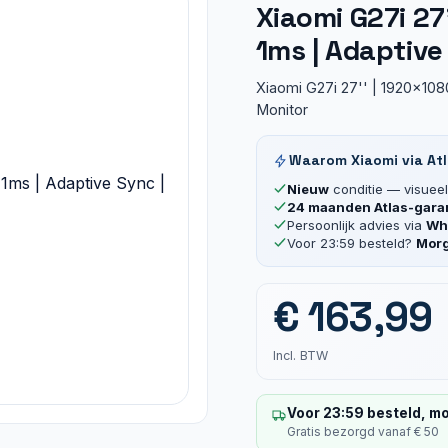
Xiaomi G27i 27”
1ms | Adaptive
Xiaomi G27i 27'' | 1920x1080
Monitor
Waarom Xiaomi via At
Nieuw
conditie — visueel 
24 maanden Atlas-gara
Persoonlijk advies via
Wha
Voor 23:59 besteld?
Morg
€
163,99
Incl. BTW
Voor 23:59 besteld, mo
Gratis bezorgd vanaf € 50