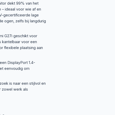
nitor dekt 99% van het
 ideaal voor wie af en
V-gecertificeerde lage
 ogen, zelfs bij langdurig
mi G27i geschikt voor
s kantelbaar voor een
 flexibele plaatsing aan
een DisplayPort 1.4-
 het eenvoudig om
oek is naar een stijlvol en
r zowel werk als