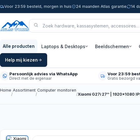
Voor 23:59 besteld, morgen in huis
24 maanden Atlas garantie
14 d
Laptops & Desktops
Beeldschermen
Alle producten
Help mij kiezen
Persoonlijk advies via WhatsApp
Voor 23:59 best
Direct met de eigenaar
Gratis bezorgd v
Home
Assortiment
Computer monitoren
/
/
/
Xiaomi G27i 27'' | 1920x1080 I