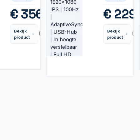
FreeSync
100Hz |
|
AdaptiveSync
€
356,99
€
229
UltraWide
| USB-Hub
Monitor
| In
hoogte
Bekijk
Bekijk
verstelbaar
Vergelijk
product
product
| Full HD
Monitor