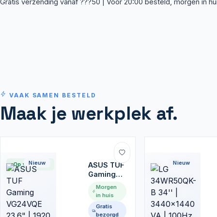
Gratis verzending vanaf ???50 | Voor 20:00 besteld, morgen in hu
VAAK SAMEN BESTELD
Maak je werkplek af.
Nieuw
Nieuw
Op voorraad
ASUS TUF
Gaming
VG24VQE
Morgen
23.6" |
in huis
1920 x
Gratis
1080 VA |
bezorgd