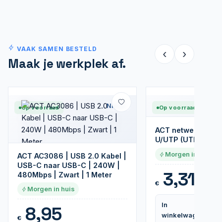
VAAK SAMEN BESTELD
‹
›
Maak je werkplek af.
Nieuw
Op voorraad
Op voorraad
ACT netwerkkabel 
U/UTP (UTP) | 3 m 
Morgen in huis
ACT AC3086 | USB 2.0 Kabel |
USB-C naar USB-C | 240W |
3,31
480Mbps | Zwart | 1 Meter
€
Morgen in huis
In
8,95
winkelwagen
€