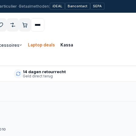
Betaalmethoden:
iDEAL
Bancontact
SEPA
cessoires
Laptop deals
Kassa
14 dagen retourrecht
Geld direct terug
010