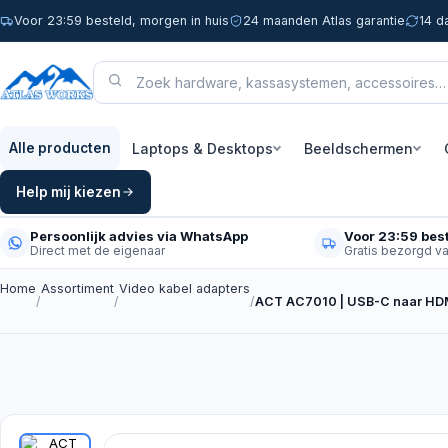
Voor 23:59 besteld, morgen in huis
24 maanden Atlas garantie
14 d
Laptops & Desktops
Beeldschermen
Alle producten
Help mij kiezen
Persoonlijk advies via WhatsApp
Voor 23:59 best
Direct met de eigenaar
Gratis bezorgd v
Home
Assortiment
Video kabel adapters
/
/
/
ACT AC7010 | USB-C naar HD