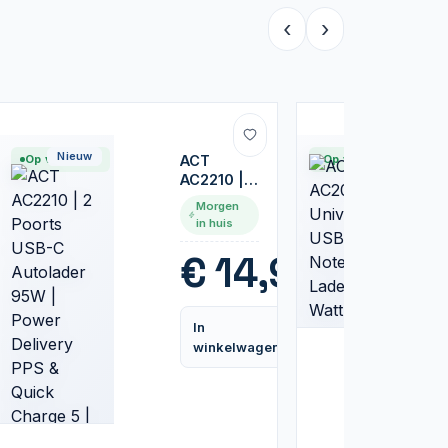
‹
›
Nieuw
Nieuw
Op voorraad
ACT
Op voorraad
AC2210 | 2
Poorts
Morgen
USB-C
in huis
Autolader
95W |
5
€
14,95
Power
Delivery
PPS &
In
Quick
Vergelijk
Vergelijk
winkelwagen
Charge 5 |
GaNFast