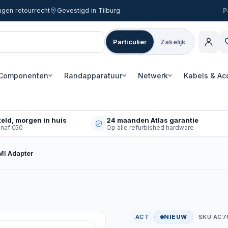
agen retourrecht
Gevestigd in Tilburg
Particulier
Zakelijk
Componenten
Randapparatuur
Netwerk
Kabels & Ac
eld, morgen in huis
24 maanden Atlas garantie
anaf €50
Op alle refurbished hardware
MI Adapter
ACT
NIEUW
SKU AC7