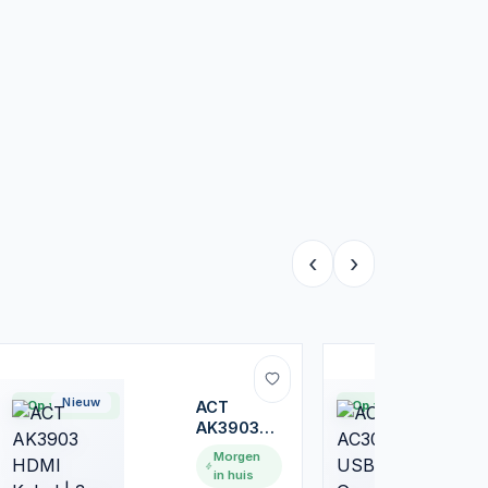
‹
›
Nieuw
Nieuw
Op voorraad
ACT
Op voorraad
AK3903
HDMI
Morgen
Kabel | 3
in huis