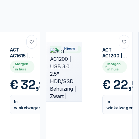
Nieuw
ACT
Op voorraad
ACT
AC1615 |
AC1200 |
USB-C M.2
USB 3.0
Morgen
Morgen
NVMe/PCIe
2.5"
in huis
in huis
SSD
HDD/SSD
Behuizing
Behuizing
€
32,95
€
22,9
| Tool-
| Zwart |
Free |
Opslagstations
Aluminium
In
In
| USB 3.2
Vergelijk
winkelwagen
winkelwagen
Gen2 (10
Gbps)