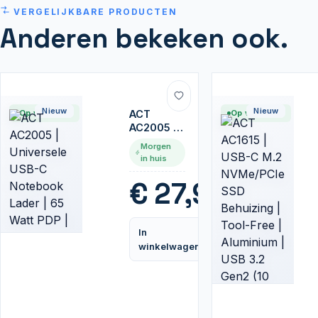
VERGELIJKBARE PRODUCTEN
Anderen bekeken ook.
Nieuw
Nieuw
Op voorraad
ACT
Op voorraad
AC2005 |
Universele
Morgen
USB-C
in huis
Notebook
Lader | 65
€
27,95
Watt PDP |
2,75 Meter
In
Vergelijk
winkelwagen