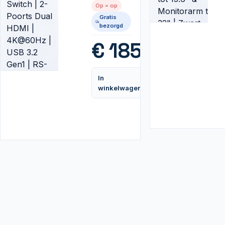
Poorts
Op = op
Dual HDMI
Gratis
|
bezorgd
4K@60Hz
| USB 3.2
€
185,99
Gen1 | RS-
232 |
Zwart
In
Vergelijk
winkelwagen