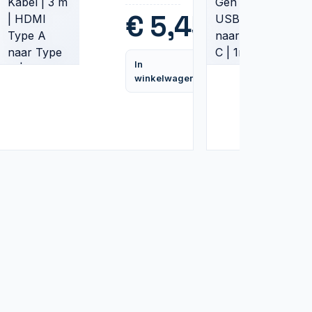
m | HDMI
Type A
€
5,45
naar Type
A | Zwart
In
Vergelijk
winkelwagen
Vergelijk