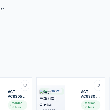
is*
Nieuw
ACT
Op voorraad
ACT
AC8305 |
AC9330 |
Notebookstandaard
On-Ear
Morgen
Morgen
tot 15.6" &
Headset
in huis
in huis