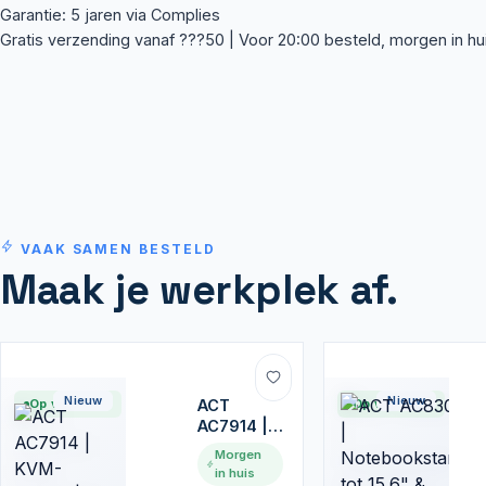
Garantie: 5 jaren via Complies
Gratis verzending vanaf ???50 | Voor 20:00 besteld, morgen in hu
VAAK SAMEN BESTELD
Maak je werkplek af.
Nieuw
Nieuw
Op voorraad
ACT
Op voorraad
AC7914 |
KVM-
Morgen
Switch | 2-
in huis