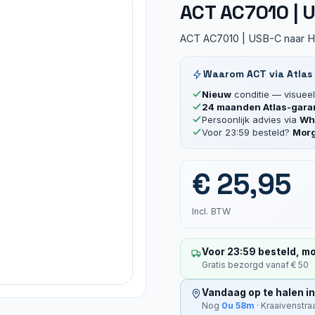
ACT AC7010 | 
ACT AC7010 | USB-C naar 
Waarom ACT via Atlas
Nieuw
conditie — visueel 
24 maanden Atlas-gara
Persoonlijk advies via
Wha
Voor 23:59 besteld?
Morg
€
25,95
Incl. BTW
Voor 23:59 besteld, mo
Gratis bezorgd vanaf € 50
Vandaag op te halen in
Nog
0u 58m
· Kraaivenstra