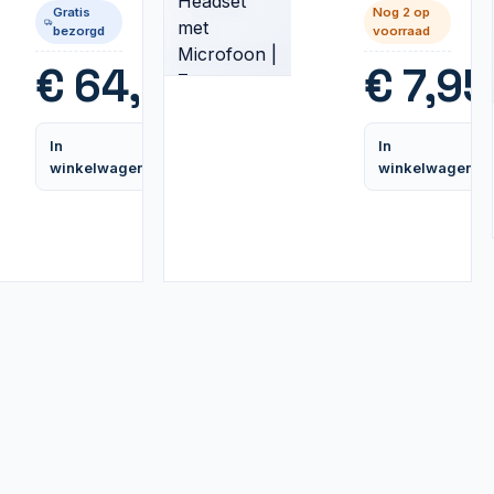
Monitorarm
met
Gratis
Nog 2 op
tot 32" |
Microfoon
bezorgd
voorraad
Zwart
| Zwart
€
64,95
€
7,95
In
In
Vergelijk
winkelwagen
winkelwagen