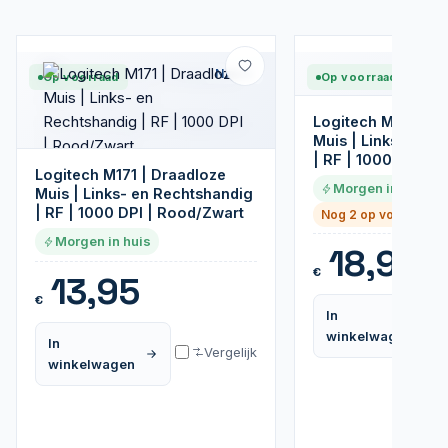
Nieuw
Op voorraad
Op voorraad
Logitech M220 | D
Muis | Links- en 
| RF | 1000 DPI | Gr
Logitech M171 | Draadloze
Morgen in huis
Muis | Links- en Rechtshandig
| RF | 1000 DPI | Rood/Zwart
Nog 2 op voorraad
Morgen in huis
18,95
€
13,95
€
In
winkelwagen
In
Vergelijk
winkelwagen