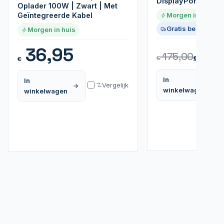
DisplayPort, Gigab
Oplader 100W | Zwart | Met
Geïntegreerde Kabel
Morgen in huis
Gratis bezorgd
Morgen in huis
11
36,95
175,00
€
€
€
In
In
Vergelijk
winkelwagen
winkelwagen