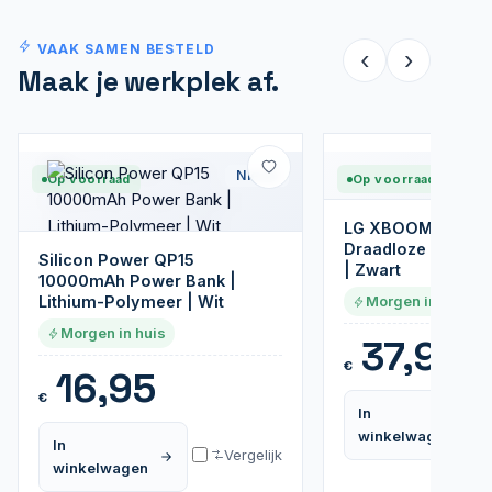
VAAK SAMEN BESTELD
‹
›
Maak je werkplek af.
Nieuw
Op voorraad
Op voorraad
LG XBOOM Go XG2
Draadloze Bluetoo
Silicon Power QP15
| Zwart
10000mAh Power Bank |
Lithium-Polymeer | Wit
Morgen in huis
Morgen in huis
37,95
€
16,95
€
In
winkelwagen
In
Vergelijk
winkelwagen