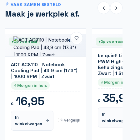
VAAK SAMEN BESTELD
‹
›
Maak je werkplek af.
Nieuw
Op voorraad
Op voorraad
be quiet! Light W
PWM High-Speed 
ACT AC8110 | Notebook
Behuizingsventilat
Cooling Pad | 43,9 cm (17.3")
Zwart | 1 Stuk
| 1000 RPM | Zwart
Morgen in huis
Morgen in huis
35,95
16,95
€
€
In
In
Vergelijk
winkelwagen
winkelwagen