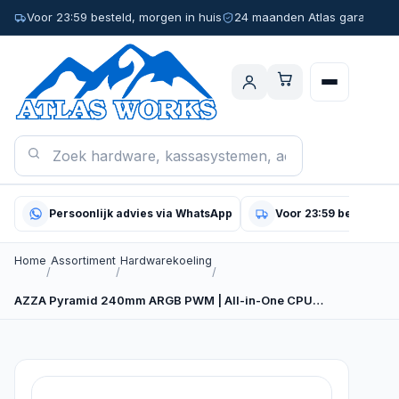
Voor 23:59 besteld, morgen in huis
24 maanden Atlas garantie
Persoonlijk advies via WhatsApp
Voor 23:59 besteld, m
Home
Assortiment
Hardwarekoeling
/
/
/
AZZA Pyramid 240mm ARGB PWM | All-in-One CPU…