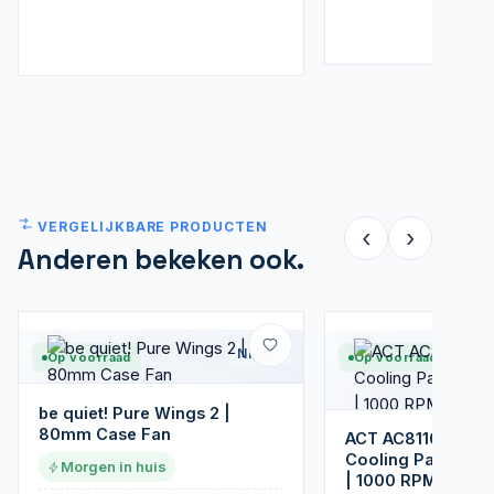
VERGELIJKBARE PRODUCTEN
‹
›
Anderen bekeken ook.
Nieuw
Op voorraad
Op voorraad
be quiet! Pure Wings 2 |
80mm Case Fan
ACT AC8110 | Not
Cooling Pad | 43,9
Morgen in huis
| 1000 RPM | Zwar