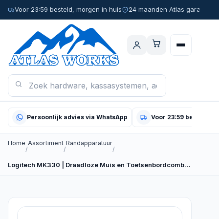
Voor 23:59 besteld, morgen in huis
24 maanden Atlas garantie
Persoonlijk advies via WhatsApp
Voor 23:59 besteld, m
Home
Assortiment
Randapparatuur
/
/
/
Logitech MK330 | Draadloze Muis en Toetsenbordcombo |…