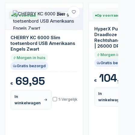
Zeer goed
Op voorraad
Op voorraad
HyperX Pulsefire H
Draadloze Gaming
CHERRY KC 6000 Slim
Rechtshandig | RF
toetsenbord USB Amerikaans
| 26000 DPI | Zwa
Engels Zwart
Morgen in huis
Morgen in huis
Gratis bezorgd
Gratis bezorgd
104,99
69,95
€
€
In
In
Vergelijk
winkelwagen
winkelwagen