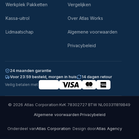
Werkplek Pakketten
Vergelijken
Kassa-uitrol
Over Atlas Works
Lidmaatschap
Algemene voorwaarden
Privacybeleid
24 maanden garantie
Voor 23:59 besteld, morgen in huis
14 dagen retour
Veilig betalen met:
© 2026 Atlas Corporation
·
KvK 78302727
·
BTW NL003311819B49
·
·
Algemene voorwaarden
Privacybeleid
Onderdeel van
Atlas Corporation
· Design door
Atlas Agency