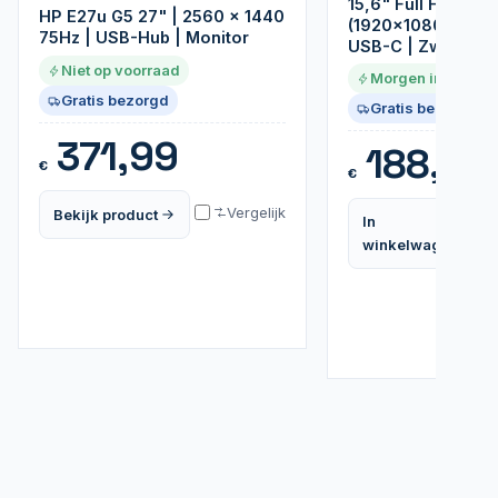
15,6" Full HD IPS 
HP E27u G5 27" | 2560 x 1440
(1920x1080) | Dra
75Hz | USB-Hub | Monitor
USB-C | Zwart
Niet op voorraad
Morgen in huis
Gratis bezorgd
Gratis bezorgd
371,99
188,99
€
€
Vergelijk
Bekijk product
In
winkelwagen