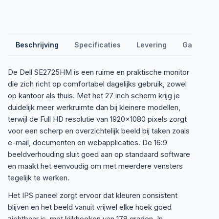
Beschrijving
Specificaties
Levering
Garantie &
De Dell SE2725HM is een ruime en praktische monitor
die zich richt op comfortabel dagelijks gebruik, zowel
op kantoor als thuis. Met het 27 inch scherm krijg je
duidelijk meer werkruimte dan bij kleinere modellen,
terwijl de Full HD resolutie van 1920×1080 pixels zorgt
voor een scherp en overzichtelijk beeld bij taken zoals
e-mail, documenten en webapplicaties. De 16:9
beeldverhouding sluit goed aan op standaard software
en maakt het eenvoudig om met meerdere vensters
tegelijk te werken.
Het IPS paneel zorgt ervoor dat kleuren consistent
blijven en het beeld vanuit vrijwel elke hoek goed
zichtbaar is, met kijkhoeken van 178 graden. In