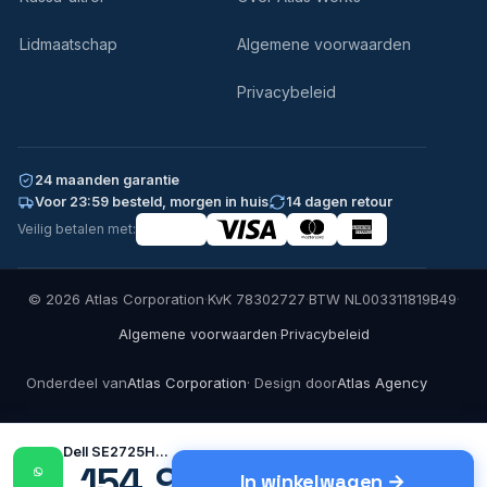
Lidmaatschap
Algemene voorwaarden
Privacybeleid
24 maanden garantie
Voor 23:59 besteld, morgen in huis
14 dagen retour
Veilig betalen met:
© 2026 Atlas Corporation
·
KvK 78302727
·
BTW NL003311819B49
·
·
Algemene voorwaarden
Privacybeleid
Onderdeel van
Atlas Corporation
· Design door
Atlas Agency
Dell SE2725HM | 27" Full…
154,99
In winkelwagen