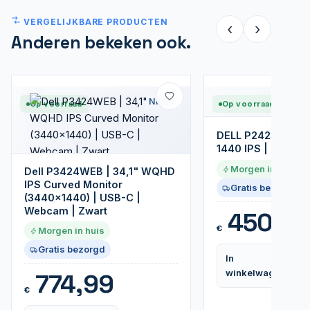
VERGELIJKBARE PRODUCTEN
‹
›
Anderen bekeken ook.
Nieuw
Op voorraad
Op voorraad
DELL P2423D 24" 
1440 IPS | 60Hz |
Morgen in huis
Dell P3424WEB | 34,1" WQHD
IPS Curved Monitor
Gratis bezorgd
(3440x1440) | USB-C |
Webcam | Zwart
450,9
€
Morgen in huis
Gratis bezorgd
In
winkelwagen
774,99
€