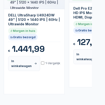
Dell Pro E2725HM |
HD IPS Monitor | 1
DELL UltraSharp U4924DW
HDMI, DisplayPort
49" | 5120 x 1440 IPS | 60Hz |
Ultrawide Monitor
Morgen in huis
Gratis bezorgd
Morgen in huis
Gratis bezorgd
127,99
€
1.441,99
€
In
winkelwagen
In
Vergelijk
winkelwagen