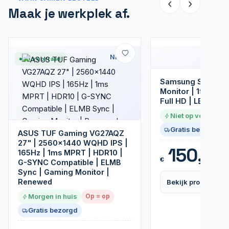
‹
›
Maak je werkplek af.
Nieuw
Op voorraad
Samsung S27C310
Monitor | 1920 x 1
Full HD | LED
Niet op voorraad
Gratis bezorgd
ASUS TUF Gaming VG27AQZ
27" | 2560x1440 WQHD IPS |
150,99
165Hz | 1ms MPRT | HDR10 |
€
G-SYNC Compatible | ELMB
Sync | Gaming Monitor |
Renewed
Bekijk product
Morgen in huis
Op = op
Gratis bezorgd