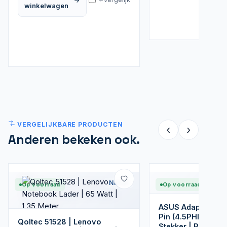
winkelwagen
VERGELIJKBARE PRODUCTEN
‹
›
Anderen bekeken ook.
Nieuw
Op voorraad
Op voorraad
ASUS Adapter 45W
Pin (4.5PHI) | Ame
Qoltec 51528 | Lenovo
Stekker | Renewe