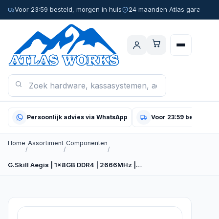
Voor 23:59 besteld, morgen in huis
24 maanden Atlas garantie
Persoonlijk advies via WhatsApp
Voor 23:59 besteld, m
Home
Assortiment
Componenten
/
/
/
G.Skill Aegis | 1x8GB DDR4 | 2666MHz |…