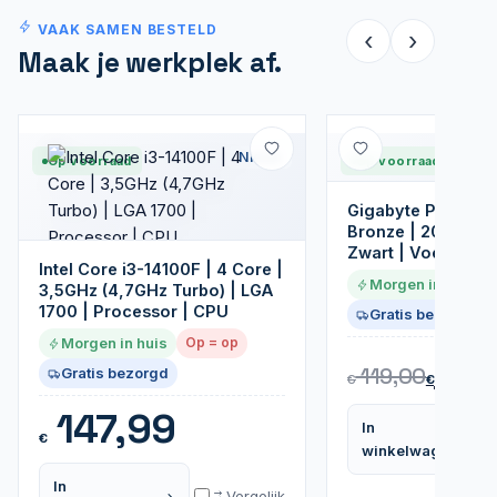
VAAK SAMEN BESTELD
‹
›
Maak je werkplek af.
Nieuw
Op voorraad
Op voorraad
Gigabyte P550B |
Bronze | 20+4 Pin 
Zwart | Voeding
Intel Core i3-14100F | 4 Core |
Morgen in huis
3,5GHz (4,7GHz Turbo) | LGA
1700 | Processor | CPU
Gratis bezorgd
Morgen in huis
Op = op
54
119,00
Gratis bezorgd
€
€
147,99
In
€
winkelwagen
In
Vergelijk